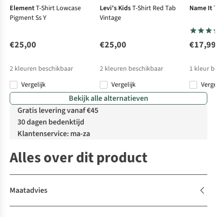
Element
T-Shirt Lowcase
Levi's Kids
T-Shirt Red Tab
Name It
T
Pigment Ss Y
Vintage
€25,00
€25,00
€17,99
2
kleuren beschikbaar
2
kleuren beschikbaar
1
kleur b
Vergelijk
Vergelijk
Verge
Bekijk alle alternatieven
Gratis levering vanaf €45
30 dagen bedenktijd
Klantenservice: ma-za
Alles over dit product
Maatadvies