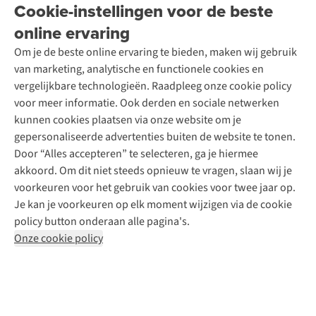
Onze winkels
Cookie-instellingen voor de beste
Ski-onderhoud
A.S.Magazine
Garantie
Over A.S.Adventure
Wasservice
online ervaring
Podcast
Contact
Toegankelijkheidsverklaring
Schoenonderhoud
Explore Academy
Om je de beste online ervaring te bieden, maken wij gebruik
Schoenherstelling
Explore Camp
van marketing, analytische en functionele cookies en
Meld je aan voor de nieuwsbrief
Kledingherstelling
Gear Check
vergelijkbare technologieën. Raadpleeg onze cookie policy
Retouches
Inspiratie & advies
voor meer informatie. Ook derden en sociale netwerken
Voor bedrijven
Follow us
kunnen cookies plaatsen via onze website om je
gepersonaliseerde advertenties buiten de website te tonen.
Door “Alles accepteren” te selecteren, ga je hiermee
akkoord. Om dit niet steeds opnieuw te vragen, slaan wij je
voorkeuren voor het gebruik van cookies voor twee jaar op.
Je kan je voorkeuren op elk moment wijzigen via de cookie
Disclaimer
Privacy Policy
Algemene voorwaarden
policy button onderaan alle pagina's.
Cookie Policy
Onze cookie policy
Retail Concepts NV,
Smallandlaan 9,
B-2660 Hoboken
team@asadventure.com
+32 (0)3 828 30 15
BTW BE 0416.762.280