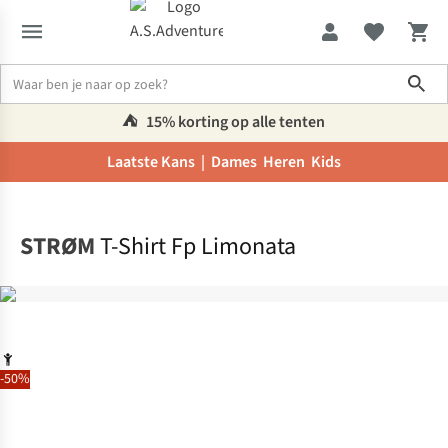
Sho
⛺️
15% korting op alle tenten
Laatste Kans |
Dames
Heren
Kids
Home
STRØM
T-Shirt Fp Limonata
-50%