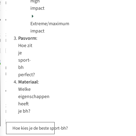
High
Sport Bh
Bh High
impact
Oakley
Support
1
2
Sportsbra E-
€39,99
€69,95
Cup
Extreme/maximum
impact
1
kleur
2
kleuren
Pasvorm
:
beschikbaar
beschikbaar
Hoe zit
Vergelijk
Vergelijk
je
sport-
bh
Röhnisch
Sport
Bh High
perfect?
Support
Materiaal
:
3
Sportsbra D-
Welke
€69,95
Cup
eigenschappen
heeft
2
kleuren
je bh?
beschikbaar
Vergelijk
Hoe kies je de beste sport-bh?