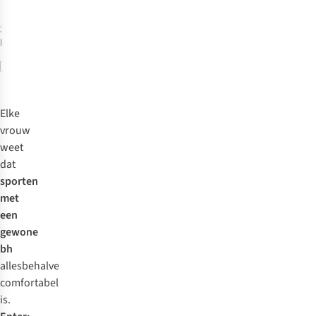
je
bh
3
kleuren
beschikbaar
moet
strak
Vergelijk
genoeg
zijn.
Kan
Elke
je
vrouw
nog
weet
een
dat
vinger
sporten
tussen
met
de
een
onderband
gewone
schuiven?
bh
Perfect!
allesbehalve
Hef
comfortabel
je
is.
armen