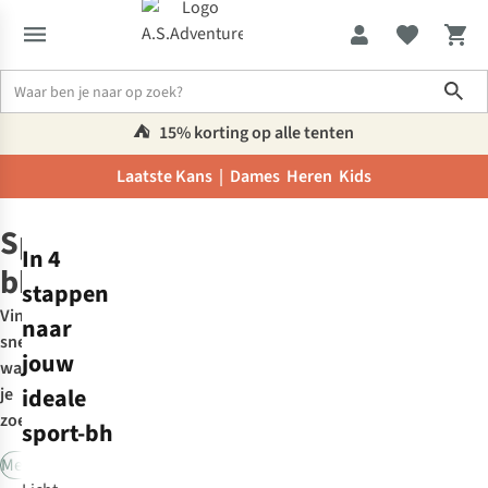
Sho
⛺️
15% korting op alle tenten
Laatste Kans |
Dames
Heren
Kids
Kleding
Sport-bh's
Sport-
In 4
bh's
stappen
Vind
naar
snel
jouw
wat
ideale
je
zoekt:
sport-bh
Medium ondersteuning
Hoge ondersteuning
Extreme ondersteu