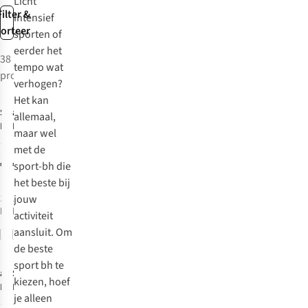
Licht
Filter &
intensief
sorteer
sporten of
eerder het
38
tempo wat
producten
verhogen?
Het kan
Stronger
adidas
Sport
Sport
allemaal,
Bh Signature
Bh Opt Ess Zip
maar wel
Ms
1
met de
€49,00
€45,00
sport-bh die
het beste bij
jouw
1
kleur
1
kleur
beschikbaar
beschikbaar
activiteit
aansluit. Om
Vergelijk
Vergelijk
de beste
sport bh te
adidas
Stronger
Sport
Sport
kiezen, hoef
Bh Opt Ess Ms
Bh Signature
je alleen
Bra
Square Neck
4
2