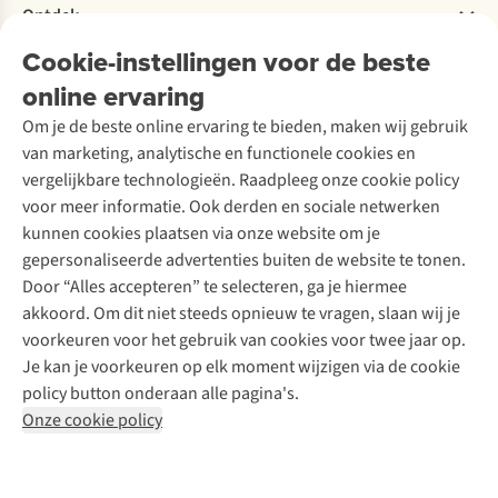
Bestelling herroepen
Ontdek
sport
Over Ayacucho
Tweedehands
Onderhoud en herstellingen
bh
Onze winkels
Ski-onderhoud
Cookie-instellingen voor de beste
A.S.Magazine
Garantie
naar
Over A.S.Adventure
Wasservice
online ervaring
Podcast
Contact
je
Toegankelijkheidsverklaring
Schoenonderhoud
Explore Academy
borst.
Om je de beste online ervaring te bieden, maken wij gebruik
Schoenherstelling
Explore Camp
Vallen
van marketing, analytische en functionele cookies en
Meld je aan voor de nieuwsbrief
Kledingherstelling
Gear Check
je
vergelijkbare technologieën. Raadpleeg onze cookie policy
Retouches
Inspiratie & advies
borsten
voor meer informatie. Ook derden en sociale netwerken
Voor bedrijven
Follow us
over
kunnen cookies plaatsen via onze website om je
de
gepersonaliseerde advertenties buiten de website te tonen.
cup
Door “Alles accepteren” te selecteren, ga je hiermee
heen,
akkoord. Om dit niet steeds opnieuw te vragen, slaan wij je
dan
voorkeuren voor het gebruik van cookies voor twee jaar op.
heb
Je kan je voorkeuren op elk moment wijzigen via de cookie
Disclaimer
Privacy Policy
Algemene voorwaarden
je
policy button onderaan alle pagina's.
Cookie Policy
een
Onze cookie policy
grotere
Retail Concepts NV,
Smallandlaan 9,
B-2660 Hoboken
cupmaat
team@asadventure.com
+32 (0)3 828 30 15
nodig.