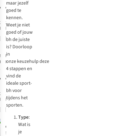
maar jezelf
€40,00
€59,00
goed te
kennen.
2
kleuren
2
kleuren
Weet je niet
beschikbaar
beschikbaar
goed of jouw
Vergelijk
Vergelijk
bh de juiste
is? Doorloop
in
Stronger
Röhnisch
Sport
Sport
onze
keuzehulp
deze
Bh Signature
Bh Legacy
Square Neck
Sportsbra
4 stappen en
2
vind de
€59,00
€59,95
ideale sport-
bh voor
2
kleuren
1
kleur
tijdens het
beschikbaar
beschikbaar
sporten.
Vergelijk
Vergelijk
Type
:
Wat is
Only Play
je
Sport Bh