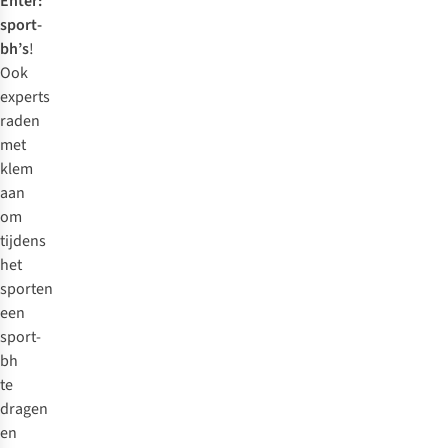
Enter
:
boven
sport-
je
bh’s
!
hoofd
Ook
om
experts
te
raden
checken
met
of
klem
de
aan
onderband
om
blijft
tijdens
zitten
.
het
Als
sporten
hij
een
omhoog
sport-
schuift,
bh
dan
te
heb
dragen
je
en