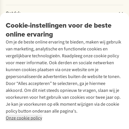
Retourneren
Verantwoord ondernemen
Verhuur / Skiverhuur
Bestelling herroepen
Ontdek
Over Ayacucho
Tweedehands
Onderhoud en herstellingen
Onze winkels
Ski-onderhoud
Cookie-instellingen voor de beste
A.S.Magazine
Garantie
Over A.S.Adventure
Wasservice
online ervaring
Podcast
Contact
Toegankelijkheidsverklaring
Schoenonderhoud
Explore Academy
Om je de beste online ervaring te bieden, maken wij gebruik
Schoenherstelling
Explore Camp
van marketing, analytische en functionele cookies en
Meld je aan voor de nieuwsbrief
Kledingherstelling
Gear Check
vergelijkbare technologieën. Raadpleeg onze cookie policy
Retouches
Inspiratie & advies
voor meer informatie. Ook derden en sociale netwerken
Voor bedrijven
Follow us
kunnen cookies plaatsen via onze website om je
gepersonaliseerde advertenties buiten de website te tonen.
Door “Alles accepteren” te selecteren, ga je hiermee
akkoord. Om dit niet steeds opnieuw te vragen, slaan wij je
voorkeuren voor het gebruik van cookies voor twee jaar op.
Je kan je voorkeuren op elk moment wijzigen via de cookie
Disclaimer
Privacy Policy
Algemene voorwaarden
policy button onderaan alle pagina's.
Cookie Policy
Onze cookie policy
Retail Concepts NV,
Smallandlaan 9,
B-2660 Hoboken