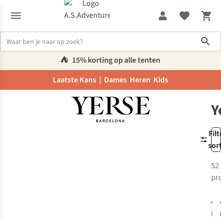
Sho
⛺️
15% korting op alle tenten
Laatste Kans |
Dames
Heren
Kids
Merken
Yerse
Y
Filt
sor
52
pr
Yer
Ma