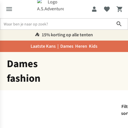
Sho
⛺️
15% korting op alle tenten
Laatste Kans |
Dames
Heren
Kids
Dames
Fashion
Dames
fashion
Fil
sor