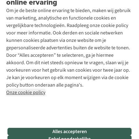
online ervaring
Contact
Toegankelijkheidsverklaring
Schoenonderhoud
Explore Academy
Om je de beste online ervaring te bieden, maken wij gebruik
Schoenherstelling
Explore Camp
van marketing, analytische en functionele cookies en
Meld je aan voor de nieuwsbrief
Kledingherstelling
Gear Check
vergelijkbare technologieën. Raadpleeg onze cookie policy
Retouches
Inspiratie & advies
voor meer informatie. Ook derden en sociale netwerken
Voor bedrijven
Follow us
kunnen cookies plaatsen via onze website om je
gepersonaliseerde advertenties buiten de website te tonen.
Door “Alles accepteren” te selecteren, ga je hiermee
akkoord. Om dit niet steeds opnieuw te vragen, slaan wij je
voorkeuren voor het gebruik van cookies voor twee jaar op.
Je kan je voorkeuren op elk moment wijzigen via de cookie
Disclaimer
Privacy Policy
Algemene voorwaarden
policy button onderaan alle pagina's.
Cookie Policy
Onze cookie policy
Retail Concepts NV,
Smallandlaan 9,
B-2660 Hoboken
team@asadventure.com
+32 (0)3 828 30 15
BTW BE 0416.762.280
Alles accepteren