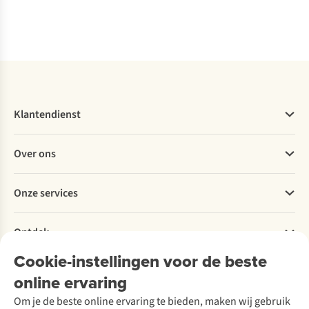
Klantendienst
Veelgestelde vragen
Over ons
Bestellen
Betalen
Werken bij A.S.Adventure
Onze services
Levering
Explore More
Retourneren
Verantwoord ondernemen
Verhuur / Skiverhuur
Bestelling herroepen
Ontdek
Over Ayacucho
Tweedehands
Onderhoud en herstellingen
Onze winkels
Ski-onderhoud
Cookie-instellingen voor de beste
A.S.Magazine
Garantie
Over A.S.Adventure
Wasservice
online ervaring
Podcast
Contact
Toegankelijkheidsverklaring
Schoenonderhoud
Explore Academy
Om je de beste online ervaring te bieden, maken wij gebruik
Schoenherstelling