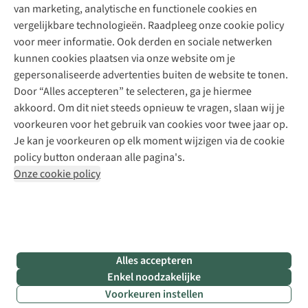
Explore Camp
van marketing, analytische en functionele cookies en
Meld je aan voor de nieuwsbrief
Kledingherstelling
Gear Check
vergelijkbare technologieën. Raadpleeg onze cookie policy
Retouches
Inspiratie & advies
voor meer informatie. Ook derden en sociale netwerken
Voor bedrijven
Follow us
kunnen cookies plaatsen via onze website om je
gepersonaliseerde advertenties buiten de website te tonen.
Door “Alles accepteren” te selecteren, ga je hiermee
akkoord. Om dit niet steeds opnieuw te vragen, slaan wij je
voorkeuren voor het gebruik van cookies voor twee jaar op.
Je kan je voorkeuren op elk moment wijzigen via de cookie
Disclaimer
Privacy Policy
Algemene voorwaarden
policy button onderaan alle pagina's.
Cookie Policy
Onze cookie policy
Retail Concepts NV,
Smallandlaan 9,
B-2660 Hoboken
team@asadventure.com
+32 (0)3 828 30 15
BTW BE 0416.762.280
Alles accepteren
Enkel noodzakelijke
Voorkeuren instellen
Filter & sorteer