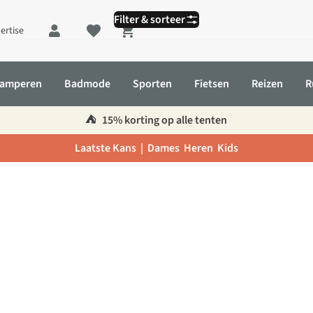
Filter & sorteer
ertise
Shopping cart
amperen
Badmode
Sporten
Fietsen
Reizen
R
⛺️
15% korting op alle tenten
Laatste Kans |
Dames
Heren
Kids