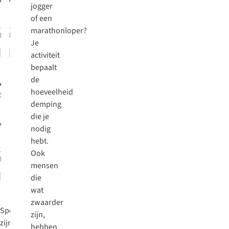
€160,00
€40,00
€80,00
jogger
of een
1
kleur
1
kleur
marathonloper?
beschikbaar
beschikbaar
Je
Vergelijk
Vergelijk
%
activiteit
bepaalt
de
Asics
hoeveelheid
Sportschoenen
demping
Gt-2000 13
die je
€160,00
nodig
hebt.
1
kleur
Ook
beschikbaar
mensen
Vergelijk
die
wat
zwaarder
Sportschoenen
zijn,
zijn
hebben