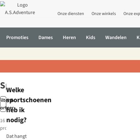
Onze diensten
Onze winkels
Onze exp
Promoties
Dames
Heren
Kids
Wandelen
K
Home
Sporten
Kleding
Sportschoenen
Sportschoenen
Welke
sportschoenen
Filter &
sorteer
heb ik
nodig?
16
producten
New
Dat hangt
New