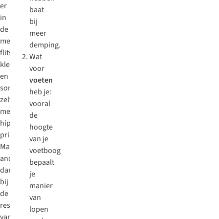
er
baat
in
bij
de
meer
meest
demping.
flitsende
Wat
kleuren
voor
en
voeten
soms
heb je:
zelfs
vooral
met
de
hippe
hoogte
prints.
van je
Maar
voetboog
anders
bepaalt
dan
je
bij
manier
de
van
rest
lopen
van