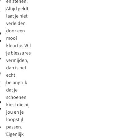
en stenen.
Altijd geldt:
Vergelijk
Vergelijk
New
laat je niet
New
verleiden
On
Sportschoenen
door een
On
Sportschoenen
Womens
mooi
Cloudrunner 3
Cloudrunner 3
kleurtje. Wil
€160,00
je blessures
€160,00
vermijden,
dan is het
7
kleuren
5
kleuren beschikbaar
beschikbaar
echt
belangrijk
Vergelijk
Vergelijk
New
dat je
New
schoenen
On
Sportschoenen
kiest die bij
On
Sportschoenen
Womens
jou en je
Cloudrunner 3
Cloudrunner 3
loopstijl
€160,00
passen.
€160,00
Eigenlijk