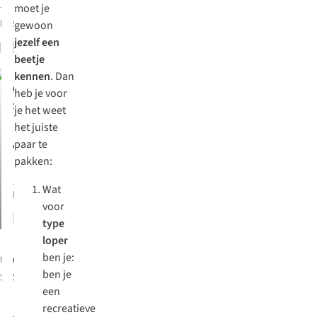
moet je
7
kleuren
beschikbaar
5
kleuren beschikbaar
gewoon
jezelf een
Vergelijk
Vergelijk
beetje
kennen
. Dan
On
heb je voor
Sportschoenen
je het weet
Womens
het juiste
Cloudsurfer
paar te
€160,00
Next
pakken:
1
kleur
Wat
beschikbaar
voor
Vergelijk
type
-50%
loper
ben je:
Under Armour
On
ben je
Sportschoenen
Sportschoenen
een
Charged
Cloudsurfer
3
1
recreatieve
Commit 3
Next