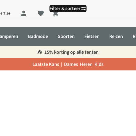
Filter & sorteer
ertise
Shopping cart
amperen
Badmode
Sporten
Fietsen
Reizen
R
⛺️
15% korting op alle tenten
Laatste Kans |
Dames
Heren
Kids