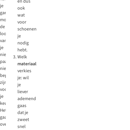
en dus
je
ook
garderobe,
wat
mogen
voor
de
schoenen
looks
je
van
nodig
je
hebt.
nieuwe
Welk
paar
materiaal
niet
verkies
bepalend
je: wil
zijn
je
voor
liever
je
ademend
keuze.
gaas
Het
dat je
gaat
zweet
over
snel