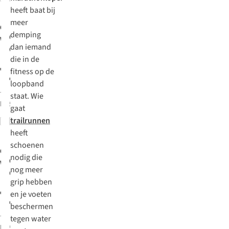
New
heeft baat bij
New
meer
On
Sportschoenen
demping
On
Sportschoenen
Womens
dan iemand
Cloudrunner 3
Cloudrunner 3
die in de
€160,00
fitness op de
€160,00
loopband
7
kleuren
staat. Wie
beschikbaar
5
kleuren beschikbaar
gaat
trailrunnen
Vergelijk
Vergelijk
New
heeft
New
schoenen
On
Sportschoenen
nodig die
On
Sportschoenen
Womens
nog meer
Cloudrunner 3
Cloudrunner 3
grip hebben
€160,00
en je voeten
€160,00
beschermen
7
kleuren
tegen water
beschikbaar
5
kleuren beschikbaar