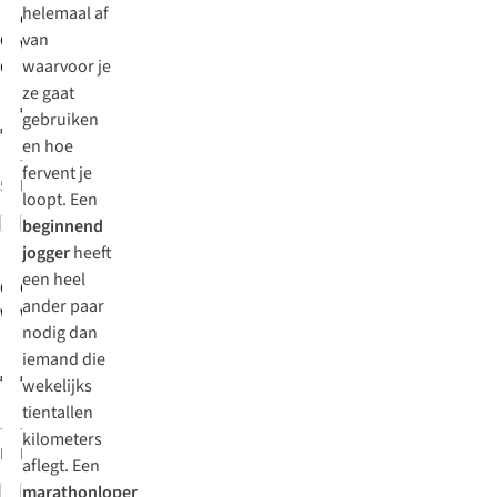
helemaal af
On
Sportschoenen
van
On
Sportschoenen
Womens
waarvoor je
Cloudrunner 3
Cloudrunner 3
ze gaat
€160,00
gebruiken
€160,00
en hoe
7
kleuren
fervent je
5
kleuren beschikbaar
beschikbaar
loopt. Een
Vergelijk
Vergelijk
beginnend
New
New
jogger
heeft
een heel
On
On
Sportschoenen
Sportschoenen
ander paar
Womens
Womens
nodig dan
Cloudrunner 3
Cloudrunner 3
iemand die
€160,00
€160,00
wekelijks
tientallen
7
kleuren
7
kleuren
kilometers
beschikbaar
beschikbaar
aflegt. Een
marathonloper
Vergelijk
Vergelijk