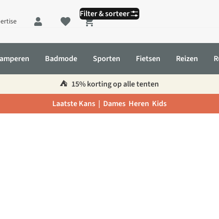
Filter & sorteer
ertise
Shopping cart
amperen
Badmode
Sporten
Fietsen
Reizen
R
⛺️
15% korting op alle tenten
Laatste Kans |
Dames
Heren
Kids