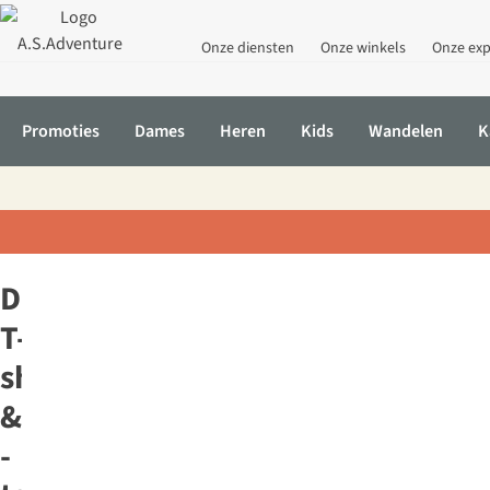
Onze diensten
Onze winkels
Onze exp
Promoties
Dames
Heren
Kids
Wandelen
K
Home
Dames
Fashion
Shirts
Dames-
T-
shirts
&
-