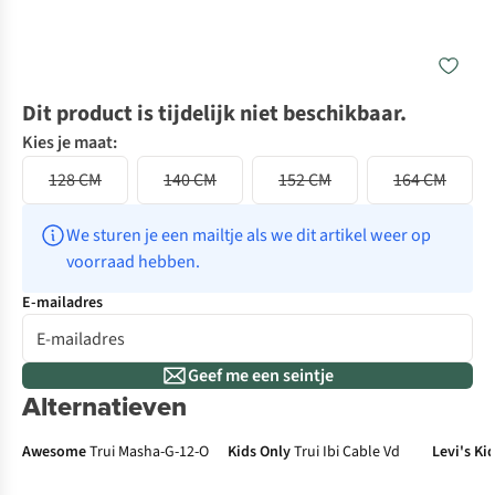
Dit product is tijdelijk niet beschikbaar.
Kies je maat:
128 CM
140 CM
152 CM
164 CM
We sturen je een mailtje als we dit artikel weer op 
voorraad hebben.
E-mailadres
Geef me een seintje
Alternatieven
Awesome
Trui Masha-G-12-O
Kids Only
Trui Ibi Cable Vd
Levi's Ki