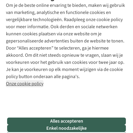
Schoenonderhoud
Explore Academy
Om je de beste online ervaring te bieden, maken wij gebruik
Schoenherstelling
Explore Camp
van marketing, analytische en functionele cookies en
Meld je aan voor de nieuwsbrief
Kledingherstelling
Gear Check
vergelijkbare technologieën. Raadpleeg onze cookie policy
Retouches
Inspiratie & advies
voor meer informatie. Ook derden en sociale netwerken
Voor bedrijven
Follow us
kunnen cookies plaatsen via onze website om je
gepersonaliseerde advertenties buiten de website te tonen.
Door “Alles accepteren” te selecteren, ga je hiermee
akkoord. Om dit niet steeds opnieuw te vragen, slaan wij je
voorkeuren voor het gebruik van cookies voor twee jaar op.
Je kan je voorkeuren op elk moment wijzigen via de cookie
Disclaimer
Privacy Policy
Algemene voorwaarden
policy button onderaan alle pagina's.
Cookie Policy
Onze cookie policy
Retail Concepts NV,
Smallandlaan 9,
B-2660 Hoboken
team@asadventure.com
+32 (0)3 828 30 15
BTW BE 0416.762.280
Alles accepteren
Enkel noodzakelijke