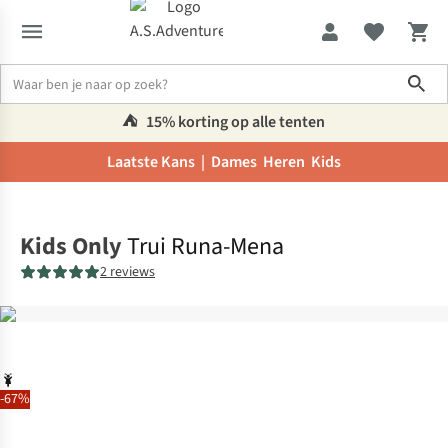
Sho
⛺️
15% korting op alle tenten
Laatste Kans |
Dames
Heren
Kids
Home
Kids Only
Trui Runa-Mena
2 reviews
-67%