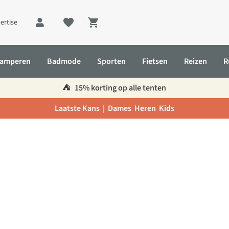
ertise
Shopping cart
amperen
Badmode
Sporten
Fietsen
Reizen
R
⛺️
15% korting op alle tenten
Laatste Kans |
Dames
Heren
Kids