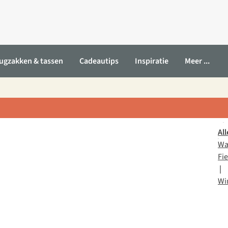
ugzakken & tassen
Cadeautips
Inspiratie
Meer ...
All
Wa
Fi
|
Wi