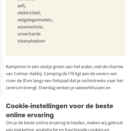
wifi,
elektriciteit,
eetgelegenheden,
wasmachine,
onverharde
staanplaatsen
Kamperen in een stukje groen aan het water, met de charme
van Colmar vlakbij. Camping de l’Ill ligt aan de oevers van
rivier de Ill en langs een fietspad dat je rechtstreeks naar het
centrum brengt. Overdag verken je vakwerkhuizen en
wijnroutes, ’s avonds plons je in het zwembad, speelt je
kroost in de speeltuin of geniet je van de rust op de camping.
Cookie-instellingen voor de beste
Dit is de Elzas op z’n best.
online ervaring
Ontdek Camping de l’Ill
Om je de beste online ervaring te bieden, maken wij gebruik
van marketing, analytische en functionele cookies en