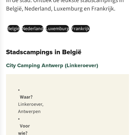
in de stad. Ontdek de leukste stadscampings in
België, Nederland, Luxemburg en Frankrijk.
België
Nederland
Luxemburg
Frankrijk
Stadscampings in België
City Camping Antwerp (Linkeroever)
•
Waar?
Linkeroever,
Antwerpen
•
Voor
wie?