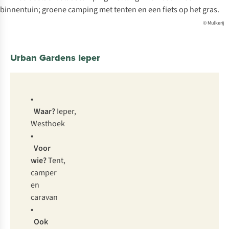
© Mulkerij
Urban Gardens Ieper
•
Waar?
Ieper,
Westhoek
•
Voor
wie?
Tent,
camper
en
caravan
•
Ook