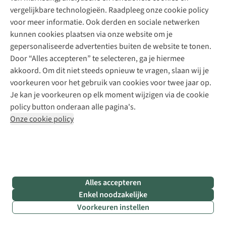
vergelijkbare technologieën. Raadpleeg onze cookie policy
voor meer informatie. Ook derden en sociale netwerken
kunnen cookies plaatsen via onze website om je
gepersonaliseerde advertenties buiten de website te tonen.
Door “Alles accepteren” te selecteren, ga je hiermee
Camping La Forêts (Lourdes)
akkoord. Om dit niet steeds opnieuw te vragen, slaan wij je
voorkeuren voor het gebruik van cookies voor twee jaar op.
Je kan je voorkeuren op elk moment wijzigen via de cookie
•
policy button onderaan alle pagina's.
Waar?
Onze cookie policy
Op 10
minuten
wandelen
van
de
Alles accepteren
beroemde
Enkel noodzakelijke
Grot van
Voorkeuren instellen
Massabielle
•