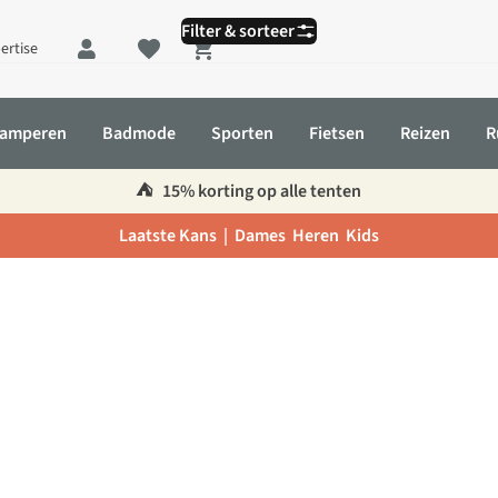
Filter & sorteer
ertise
Shopping cart
amperen
Badmode
Sporten
Fietsen
Reizen
R
⛺️
15% korting op alle tenten
Laatste Kans |
Dames
Heren
Kids