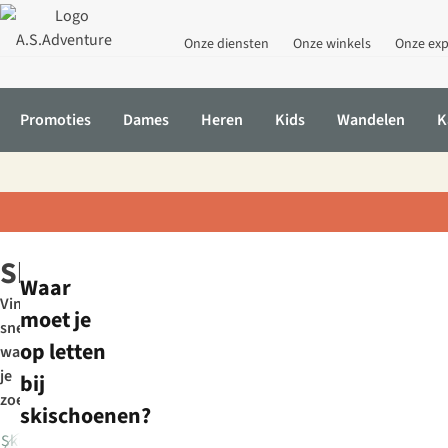
Onze diensten
Onze winkels
Onze exp
Promoties
Dames
Heren
Kids
Wandelen
K
Home
Wintersport
Ski- & snowboarduitrusting
Skischoenen
Skischoenen
Waar
Vind
moet je
snel
op letten
wat
je
bij
zoekt:
skischoenen?
Skischoenen