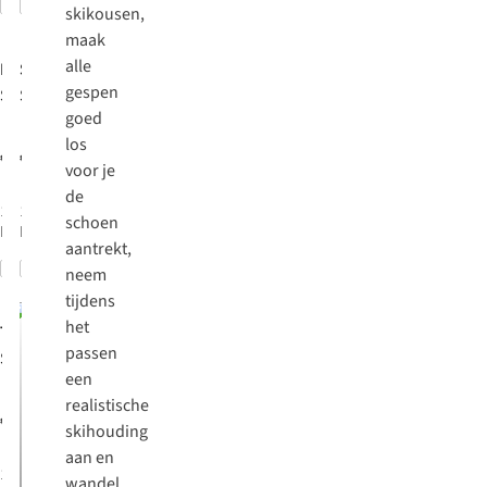
Vergelijk
Vergelijk
%
skikousen,
maak
alle
Rossignol
Salomon
gespen
Skischoenen
Skischoenen
goed
Track 130 Hv+
S/Pro Supra
los
Gw - Steel
Dual Boa 120
€440,00
€650,00
voor je
Grey/
Humus
de
1
kleur
1
kleur
schoen
beschikbaar
beschikbaar
aantrekt,
Vergelijk
Vergelijk
neem
tijdens
het
Tecnica
passen
Skihoes
een
Mach Mv (24)
realistische
Cas Liner
€209,95
skihouding
aan en
1
kleur
wandel