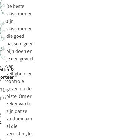
voor
De beste
beginners
skischoenen
zijn
Skischoenen
skischoenen
voor
die goed
gevorderden
passen, geen
Skischoenen
pijn doen en
voor experts
je een gevoel
van
Filter &
veiligheid en
sorteer
controle
geven op de
71
piste. Om er
producten
zeker van te
zijn dat ze
Salomon
K2
voldoen aan
Skischoenen
Skischoenen
al die
S/Pro Supra
Bfc 95 Boa W
vereisten, let
90 W Gw