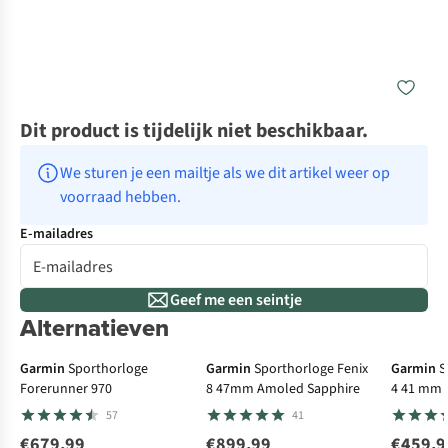
Dit product is tijdelijk niet beschikbaar.
We sturen je een mailtje als we dit artikel weer op 
voorraad hebben.
E-mailadres
Geef me een seintje
Alternatieven
€100 cashback
Garmin
Sporthorloge
Garmin
Sporthorloge Fenix
Garmin
S
Forerunner 970
8 47mm Amoled Sapphire
4 41 mm
57
41
€679,99
€899,99
€459,9