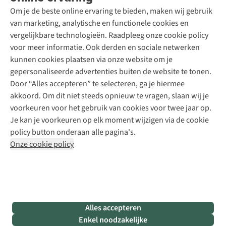
Schoenonderhoud
Explore Academy
Om je de beste online ervaring te bieden, maken wij gebruik
Schoenherstelling
Explore Camp
van marketing, analytische en functionele cookies en
Meld je aan voor de nieuwsbrief
Kledingherstelling
Gear Check
vergelijkbare technologieën. Raadpleeg onze cookie policy
Retouches
Inspiratie & advies
voor meer informatie. Ook derden en sociale netwerken
Voor bedrijven
Follow us
kunnen cookies plaatsen via onze website om je
gepersonaliseerde advertenties buiten de website te tonen.
Door “Alles accepteren” te selecteren, ga je hiermee
akkoord. Om dit niet steeds opnieuw te vragen, slaan wij je
voorkeuren voor het gebruik van cookies voor twee jaar op.
Je kan je voorkeuren op elk moment wijzigen via de cookie
Disclaimer
Privacy Policy
Algemene voorwaarden
policy button onderaan alle pagina's.
Cookie Policy
Onze cookie policy
Retail Concepts NV,
Smallandlaan 9,
B-2660 Hoboken
team@asadventure.com
+32 (0)3 828 30 15
BTW BE 0416.762.280
Alles accepteren
Enkel noodzakelijke