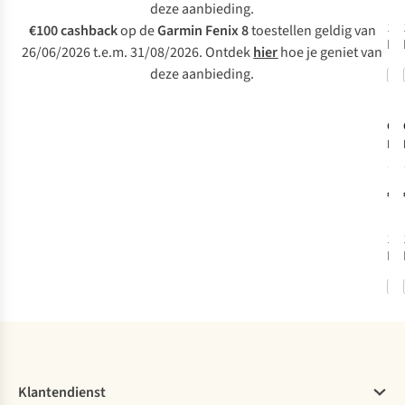
deze aanbieding.
1
k
€100 cashback
op de
Garmin Fenix 8
toestellen geldig van
bes
26/06/2026 t.e.m. 31/08/2026. Ontdek
hier
hoe je geniet van
€
deze aanbieding.
c
Ga
Edg
€3
1
k
bes
Klantendienst