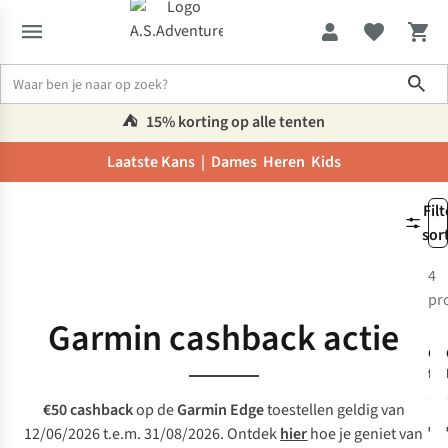
Sho
⛺️
15% korting op alle tenten
Laatste Kans |
Dames
Heren
Kids
Promoties
Merken
Filt
sor
4
pr
€
Garmin cashback actie
Ga
fie
Edg
€50 cashback
op de
Garmin Edge
toestellen geldig van
€6
12/06/2026 t.e.m. 31/08/2026. Ontdek
hier
hoe je geniet van