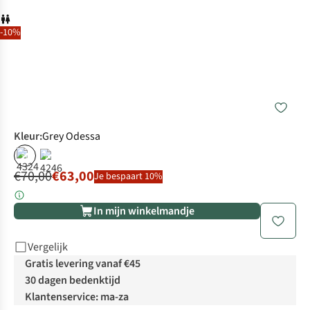
-10%
Kleur
:
Grey Odessa
%
%
€70,00
€63,00
Je bespaart 10%
In mijn winkelmandje
Vergelijk
Gratis levering vanaf €45
30 dagen bedenktijd
Klantenservice: ma-za