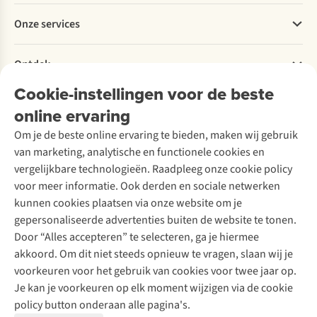
Betalen
Werken bij A.S.Adventure
Onze services
Levering
Explore More
Retourneren
Verantwoord ondernemen
Verhuur / Skiverhuur
Bestelling herroepen
Ontdek
Over Ayacucho
Tweedehands
Onderhoud en herstellingen
Onze winkels
Cookie-instellingen voor de beste
Ski-onderhoud
A.S.Magazine
Garantie
Over A.S.Adventure
Wasservice
online ervaring
Podcast
Contact
Toegankelijkheidsverklaring
Schoenonderhoud
Explore Academy
Om je de beste online ervaring te bieden, maken wij gebruik
Schoenherstelling
Explore Camp
van marketing, analytische en functionele cookies en
Meld je aan voor de nieuwsbrief
Kledingherstelling
Gear Check
vergelijkbare technologieën. Raadpleeg onze cookie policy
Retouches
Inspiratie & advies
voor meer informatie. Ook derden en sociale netwerken
Voor bedrijven
Follow us
kunnen cookies plaatsen via onze website om je
gepersonaliseerde advertenties buiten de website te tonen.
Door “Alles accepteren” te selecteren, ga je hiermee
akkoord. Om dit niet steeds opnieuw te vragen, slaan wij je
voorkeuren voor het gebruik van cookies voor twee jaar op.
Je kan je voorkeuren op elk moment wijzigen via de cookie
Disclaimer
Privacy Policy
Algemene voorwaarden
policy button onderaan alle pagina's.
Cookie Policy