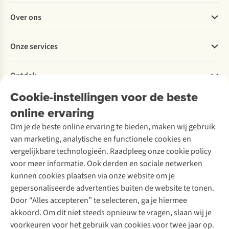
Veelgestelde vragen
Over ons
Bestellen
Betalen
Werken bij A.S.Adventure
Onze services
Levering
Explore More
Retourneren
Verantwoord ondernemen
Verhuur / Skiverhuur
Bestelling herroepen
Ontdek
Over Ayacucho
Tweedehands
Onderhoud en herstellingen
Onze winkels
Cookie-instellingen voor de beste
Ski-onderhoud
A.S.Magazine
Garantie
Over A.S.Adventure
Wasservice
online ervaring
Podcast
Contact
Toegankelijkheidsverklaring
Schoenonderhoud
Explore Academy
Om je de beste online ervaring te bieden, maken wij gebruik
Schoenherstelling
Explore Camp
van marketing, analytische en functionele cookies en
Meld je aan voor de nieuwsbrief
Kledingherstelling
Gear Check
vergelijkbare technologieën. Raadpleeg onze cookie policy
Retouches
Inspiratie & advies
voor meer informatie. Ook derden en sociale netwerken
Voor bedrijven
Follow us
kunnen cookies plaatsen via onze website om je
gepersonaliseerde advertenties buiten de website te tonen.
Door “Alles accepteren” te selecteren, ga je hiermee
akkoord. Om dit niet steeds opnieuw te vragen, slaan wij je
voorkeuren voor het gebruik van cookies voor twee jaar op.