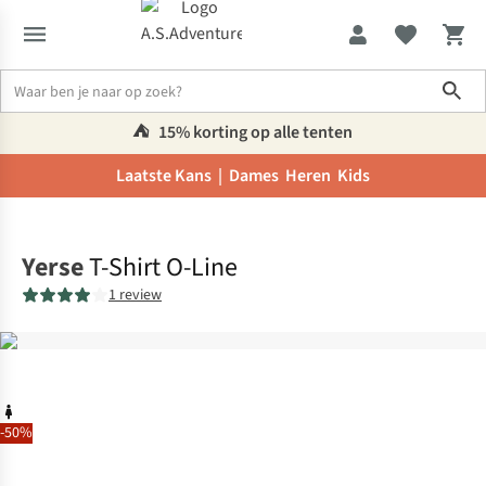
Sho
⛺️
15% korting op alle tenten
Laatste Kans |
Dames
Heren
Kids
Home
Yerse
T-Shirt O-Line
1 review
-50%