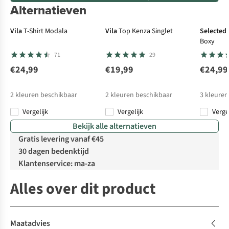
Alternatieven
Vila
T-Shirt Modala
Vila
Top Kenza Singlet
Selected
Boxy
71
29
€24,99
€19,99
€24,99
2
kleuren beschikbaar
2
kleuren beschikbaar
3
kleuren
Vergelijk
Vergelijk
Verge
Bekijk alle alternatieven
Gratis levering vanaf €45
30 dagen bedenktijd
Klantenservice: ma-za
Alles over dit product
Maatadvies