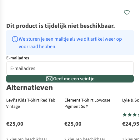
Dit product is tijdelijk niet beschikbaar.
We sturen je een mailtje als we dit artikel weer op 
voorraad hebben.
E-mailadres
Geef me een seintje
Alternatieven
Levi's Kids
T-Shirt Red Tab
Element
T-Shirt Lowcase
Lyle & Sc
Vintage
Pigment Ss Y
€25,00
€25,00
€24,95
2
kleuren beschikbaar
2
kleuren beschikbaar
3
kleuren