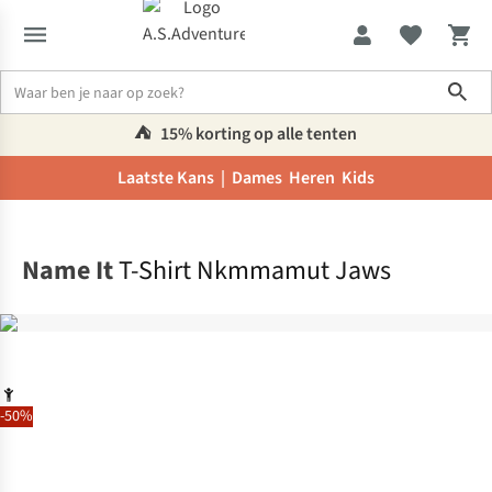
Sho
⛺️
15% korting op alle tenten
Laatste Kans |
Dames
Heren
Kids
Home
Name It
T-Shirt Nkmmamut Jaws
-50%