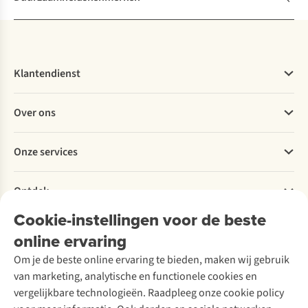
Klantendienst
Veelgestelde vragen
Over ons
Bestellen
Betalen
Werken bij A.S.Adventure
Onze services
Levering
Explore More
Retourneren
Verantwoord ondernemen
Verhuur / Skiverhuur
Bestelling herroepen
Ontdek
Over Ayacucho
Tweedehands
Onderhoud en herstellingen
Onze winkels
Cookie-instellingen voor de beste
Ski-onderhoud
A.S.Magazine
Garantie
Over A.S.Adventure
Wasservice
online ervaring
Podcast
Contact
Toegankelijkheidsverklaring
Schoenonderhoud
Explore Academy
Om je de beste online ervaring te bieden, maken wij gebruik
Schoenherstelling
Explore Camp
van marketing, analytische en functionele cookies en
Meld je aan voor de nieuwsbrief
Kledingherstelling
Gear Check
vergelijkbare technologieën. Raadpleeg onze cookie policy
Retouches
Inspiratie & advies