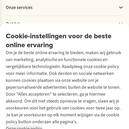
Betalen
Werken bij A.S.Adventure
Onze services
Levering
Explore More
Retourneren
Verantwoord ondernemen
Verhuur / Skiverhuur
Bestelling herroepen
Ontdek
Over Ayacucho
Tweedehands
Onderhoud en herstellingen
Onze winkels
Cookie-instellingen voor de beste
Ski-onderhoud
A.S.Magazine
Garantie
Over A.S.Adventure
Wasservice
online ervaring
Podcast
Contact
Toegankelijkheidsverklaring
Schoenonderhoud
Explore Academy
Om je de beste online ervaring te bieden, maken wij gebruik
Schoenherstelling
Explore Camp
van marketing, analytische en functionele cookies en
Meld je aan voor de nieuwsbrief
Kledingherstelling
Gear Check
vergelijkbare technologieën. Raadpleeg onze cookie policy
Retouches
Inspiratie & advies
voor meer informatie. Ook derden en sociale netwerken
Voor bedrijven
Follow us
kunnen cookies plaatsen via onze website om je
gepersonaliseerde advertenties buiten de website te tonen.
Door “Alles accepteren” te selecteren, ga je hiermee
akkoord. Om dit niet steeds opnieuw te vragen, slaan wij je
voorkeuren voor het gebruik van cookies voor twee jaar op.
Je kan je voorkeuren op elk moment wijzigen via de cookie
Disclaimer
Privacy Policy
Algemene voorwaarden
policy button onderaan alle pagina's.
Cookie Policy
Onze cookie policy