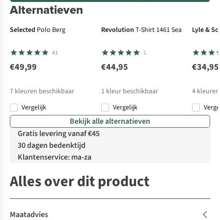
Alternatieven
Selected
Polo Berg
Revolution
T-Shirt 1461 Sea
Lyle & Sc
41
1
€49,99
€44,95
€34,95
7
kleuren beschikbaar
1
kleur beschikbaar
4
kleuren
Vergelijk
Vergelijk
Verge
Bekijk alle alternatieven
Gratis levering vanaf €45
30 dagen bedenktijd
Klantenservice: ma-za
Alles over dit product
Maatadvies