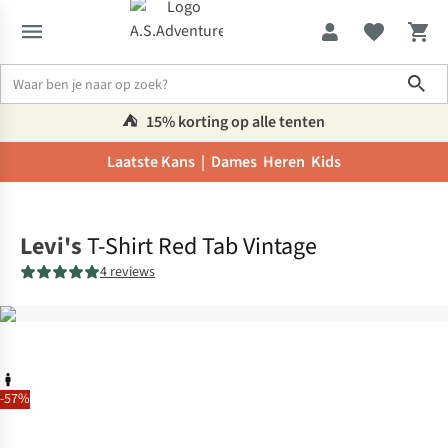
Sho
⛺️
15% korting op alle tenten
Laatste Kans |
Dames
Heren
Kids
Home
Levi's
T-Shirt Red Tab Vintage
4 reviews
-57%