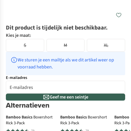
Dit product is tijdelijk niet beschikbaar.
Kies je maat:
S
M
XL
We sturen je een mailtje als we dit artikel weer op 
voorraad hebben.
E-mailadres
Geef me een seintje
Alternatieven
Bamboo Basics
Boxershort
Bamboo Basics
Boxershort
Bamboo B
Rick 3-Pack
Rick 3-Pack
Rick 3-Pa
79
79