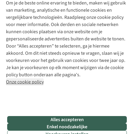
Explore Academy
Om je de beste online ervaring te bieden, maken wij gebruik
Schoenherstelling
Explore Camp
van marketing, analytische en functionele cookies en
Meld je aan voor de nieuwsbrief
Kledingherstelling
Gear Check
vergelijkbare technologieën. Raadpleeg onze cookie policy
Retouches
Inspiratie & advies
voor meer informatie. Ook derden en sociale netwerken
Voor bedrijven
Follow us
kunnen cookies plaatsen via onze website om je
gepersonaliseerde advertenties buiten de website te tonen.
Door “Alles accepteren” te selecteren, ga je hiermee
akkoord. Om dit niet steeds opnieuw te vragen, slaan wij je
voorkeuren voor het gebruik van cookies voor twee jaar op.
Je kan je voorkeuren op elk moment wijzigen via de cookie
Disclaimer
Privacy Policy
Algemene voorwaarden
policy button onderaan alle pagina's.
Cookie Policy
Onze cookie policy
Retail Concepts NV,
Smallandlaan 9,
B-2660 Hoboken
team@asadventure.com
+32 (0)3 828 30 15
BTW BE 0416.762.280
Alles accepteren
Enkel noodzakelijke