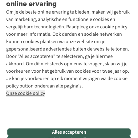
online ervaring
Podcast
Contact
Toegankelijkheidsverklaring
Schoenonderhoud
Explore Academy
Om je de beste online ervaring te bieden, maken wij gebruik
Schoenherstelling
Explore Camp
van marketing, analytische en functionele cookies en
Meld je aan voor de nieuwsbrief
Kledingherstelling
Gear Check
vergelijkbare technologieën. Raadpleeg onze cookie policy
Retouches
Inspiratie & advies
voor meer informatie. Ook derden en sociale netwerken
Voor bedrijven
Follow us
kunnen cookies plaatsen via onze website om je
gepersonaliseerde advertenties buiten de website te tonen.
Door “Alles accepteren” te selecteren, ga je hiermee
akkoord. Om dit niet steeds opnieuw te vragen, slaan wij je
voorkeuren voor het gebruik van cookies voor twee jaar op.
Je kan je voorkeuren op elk moment wijzigen via de cookie
Disclaimer
Privacy Policy
Algemene voorwaarden
policy button onderaan alle pagina's.
Cookie Policy
Onze cookie policy
Retail Concepts NV,
Smallandlaan 9,
B-2660 Hoboken
team@asadventure.com
+32 (0)3 828 30 15
BTW BE 0416.762.280
Alles accepteren