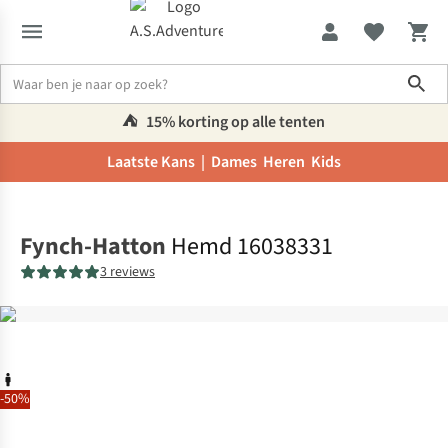
Sho
⛺️
15% korting op alle tenten
Laatste Kans |
Dames
Heren
Kids
Home
Fynch-Hatton
Hemd 16038331
3 reviews
-50%