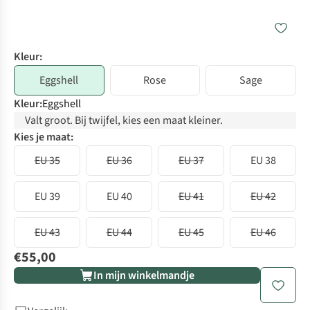
Kleur:
Eggshell
Rose
Sage
Kleur
:
Eggshell
Valt groot. Bij twijfel, kies een maat kleiner.
Kies je maat:
EU 35
EU 36
EU 37
EU 38
EU 39
EU 40
EU 41
EU 42
EU 43
EU 44
EU 45
EU 46
€55,00
In mijn winkelmandje