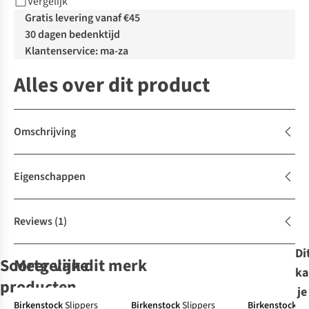
Vergelijk
Gratis levering vanaf €45
30 dagen bedenktijd
Klantenservice: ma-za
Alles over dit product
Omschrijving
Eigenschappen
Reviews
(1)
Di
Soortgelijke
Meer van dit merk
ka
producten
je
Birkenstock
Slippers
Birkenstock
Slippers
Birkenstock
Sa