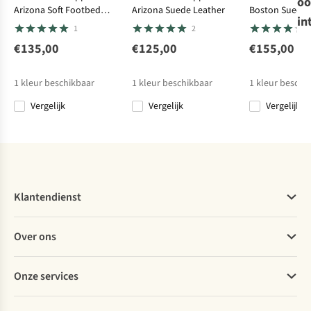
oo
Arizona Soft Footbed
Arizona Suede Leather
Boston Suede 
Reef
Reef
Slippers
Reef
Slippers
FREEDOM
Cushion
in
Nubuck Leather
Narrow
1
2
Baja Sands
Cushion Breeze
Vista
MOSES
Slippers
Sandal
Slide Metallic
€135,00
€125,00
€155,00
3
11
34
17
€49,95
€49,99
€59,95
€49,00
1
kleur beschikbaar
1
kleur beschikbaar
1
kleur beschi
Vergelijk
Vergelijk
Vergelijk
Vergelijk
Vergelijk
Vergelijk
Vergelijk
Klantendienst
Veelgestelde vragen
Over ons
Bestellen
Betalen
Werken bij A.S.Adventure
Onze services
Levering
Explore More
Retourneren
Verantwoord ondernemen
Verhuur / Skiverhuur