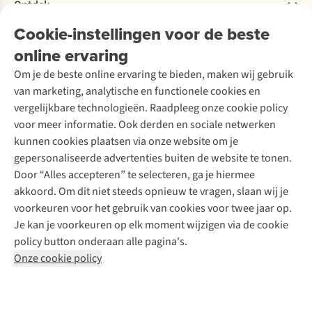
Bestelling herroepen
Ontdek
Over Ayacucho
Tweedehands
Onderhoud en herstellingen
Onze winkels
Cookie-instellingen voor de beste
Ski-onderhoud
A.S.Magazine
Garantie
Over A.S.Adventure
Wasservice
online ervaring
Podcast
Contact
Toegankelijkheidsverklaring
Schoenonderhoud
Explore Academy
Om je de beste online ervaring te bieden, maken wij gebruik
Schoenherstelling
Explore Camp
van marketing, analytische en functionele cookies en
Meld je aan voor de nieuwsbrief
Kledingherstelling
Gear Check
vergelijkbare technologieën. Raadpleeg onze cookie policy
Retouches
Inspiratie & advies
voor meer informatie. Ook derden en sociale netwerken
Voor bedrijven
Follow us
kunnen cookies plaatsen via onze website om je
gepersonaliseerde advertenties buiten de website te tonen.
Door “Alles accepteren” te selecteren, ga je hiermee
akkoord. Om dit niet steeds opnieuw te vragen, slaan wij je
voorkeuren voor het gebruik van cookies voor twee jaar op.
Je kan je voorkeuren op elk moment wijzigen via de cookie
Disclaimer
Privacy Policy
Algemene voorwaarden
policy button onderaan alle pagina's.
Cookie Policy
Onze cookie policy
Retail Concepts NV,
Smallandlaan 9,
B-2660 Hoboken
team@asadventure.com
+32 (0)3 828 30 15