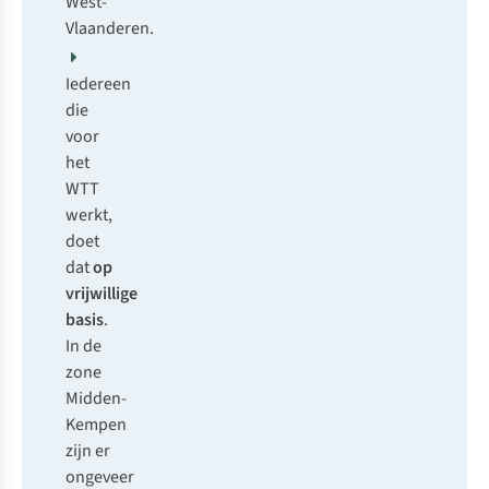
West-
Vlaanderen.
Iedereen
die
voor
het
WTT
werkt,
doet
dat
op
vrijwillige
basis
.
In de
zone
Midden-
Kempen
zijn er
ongeveer