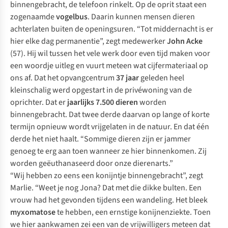
binnengebracht, de telefoon rinkelt. Op de oprit staat een
zogenaamde
vogelbus
. Daarin kunnen mensen dieren
achterlaten buiten de openingsuren. “Tot middernacht is er
hier elke dag permanentie”, zegt medewerker
John Acke
(57). Hij wil tussen het vele werk door even tijd maken voor
een woordje uitleg en vuurt meteen wat cijfermateriaal op
ons af. Dat het opvangcentrum
37 jaar
geleden heel
kleinschalig werd opgestart in de privéwoning van de
oprichter. Dat er
jaarlijks 7.500 dieren
worden
binnengebracht. Dat twee derde daarvan op lange of korte
termijn opnieuw wordt vrijgelaten in de natuur. En dat één
derde het niet haalt. “Sommige dieren zijn er jammer
genoeg te erg aan toen wanneer ze hier binnenkomen. Zij
worden geëuthanaseerd door onze dierenarts.”
“Wij hebben zo eens een konijntje binnengebracht”, zegt
Marlie. “Weet je nog Jona? Dat met die dikke bulten. Een
vrouw had het gevonden tijdens een wandeling. Het bleek
myxomatose
te hebben, een ernstige konijnenziekte. Toen
we hier aankwamen zei een van de vrijwilligers meteen dat