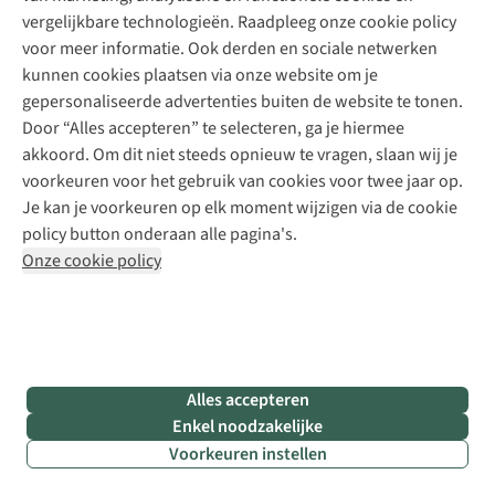
vergelijkbare technologieën. Raadpleeg onze cookie policy
voor meer informatie. Ook derden en sociale netwerken
Een garnaal als huisdier
kunnen cookies plaatsen via onze website om je
gepersonaliseerde advertenties buiten de website te tonen.
Alle dieren die het VOC binnenkomen, gaan eerst in
Door “Alles accepteren” te selecteren, ga je hiermee
quarantaine
. “De allerkleinsten zitten daar in de couveuse
akkoord. Om dit niet steeds opnieuw te vragen, slaan wij je
en worden gevoederd door onze vrijwilligers”, zegt John.
voorkeuren voor het gebruik van cookies voor twee jaar op.
“Aaien en vertroetelen is er niet bij. Om hen terug te kunnen
Je kan je voorkeuren op elk moment wijzigen via de cookie
vrijlaten in de natuur, mogen de dieren
niet tam worden
.”
policy button onderaan alle pagina's.
Jona en haar vriendjes plakken er tegen de ruiten. “O, twee
Onze cookie policy
eekhoorns! En kleine vogeltjes!” John haalt er een spreeuw
en een baby-egel bij voor de foto’s. “Uitzonderlijk kan het
wel even om hen vast te nemen. Dan kan je ze eens van
dichtbij bekijken.”
Alles accepteren
"Aaien en vertroetelen is
Enkel noodzakelijke
er niet bij. Om hen terug te
Voorkeuren instellen