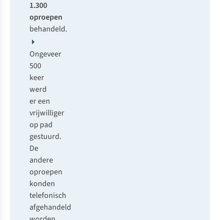
1.300
oproepen
behandeld.
Ongeveer
500
keer
werd
er een
vrijwilliger
op pad
gestuurd.
De
andere
oproepen
konden
telefonisch
afgehandeld
worden.