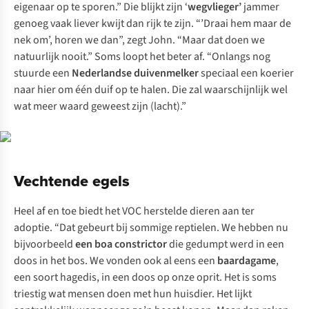
eigenaar op te sporen.” Die blijkt zijn ‘
wegvlieger’
jammer
genoeg vaak liever kwijt dan rijk te zijn. “’Draai hem maar de
nek om’, horen we dan”, zegt John. “Maar dat doen we
natuurlijk nooit.” Soms loopt het beter af. “Onlangs nog
stuurde een
Nederlandse duivenmelker
speciaal een koerier
naar hier om één duif op te halen. Die zal waarschijnlijk wel
wat meer waard geweest zijn (
lacht
).”
Vechtende egels
Heel af en toe biedt het VOC herstelde dieren aan ter
adoptie. “Dat gebeurt bij sommige reptielen. We hebben nu
bijvoorbeeld
een boa constrictor
die gedumpt werd in een
doos in het bos. We vonden ook al eens een
baardagame
,
een soort hagedis, in een doos op onze oprit. Het is soms
triestig wat mensen doen met hun huisdier. Het lijkt