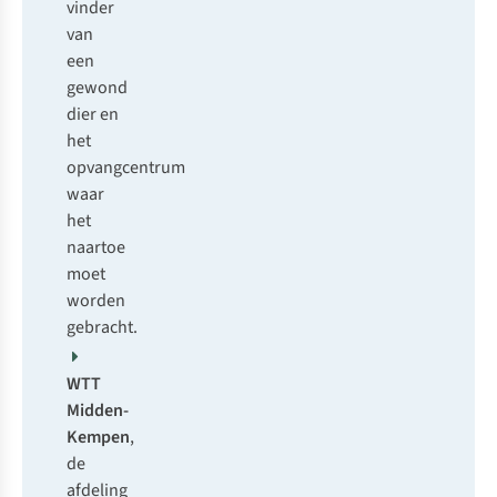
vinder
van
een
gewond
dier en
het
opvangcentrum
waar
het
naartoe
moet
worden
gebracht.
WTT
Midden-
Kempen
,
de
afdeling