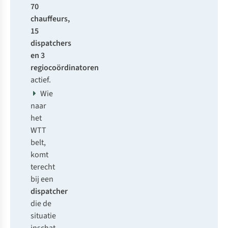
70
chauffeurs,
15
dispatchers
en 3
regiocoördinatoren
actief.
Wie
naar
het
WTT
belt,
komt
terecht
bij een
dispatcher
die de
situatie