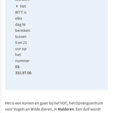
Het
WTT is
elke
dag te
bereiken
tussen
9 en 21
uur op
het
nummer
03-
331.97.00
.
Het is een komen en gaan bij het VOC, het Opvangcentrum
voor Vogels en Wilde dieren, in
Malderen
. Een duif wordt