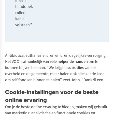
in een
handdoek
rollen,
kan al
volstaan.”
Antibiotica, euthanasie, uren en uren dagelijkse verzorging.
Het VOC is
afhankelijk
van vele
helpende handen
om te
kunnen blijven bestaan. “We krijgen
subsidies
van de
overheid en de gemeente, maar halen ook alles uit de kast
om zelf fondsen binnen te halen”, zegt John. “Dankzij een
geldinzameling
hebben we zo genoeg centen kunnen
Cookie-instellingen voor de beste
verzamelen om een weide aan te kopen. En we zijn bezig aan
online ervaring
een gloednieuw gebouw met een ruimte waar onze
dierenarts kan opereren.”
Om je de beste online ervaring te bieden, maken wij gebruik
van marketing, analytische en functionele cookies en