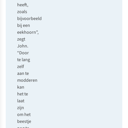
heeft,
zoals
bijvoorbeeld
bij een
eekhoorn”,
zegt
John.
“Door
te lang
zelf
aan te
modderen
kan
het te
laat
zijn
om het
beestje