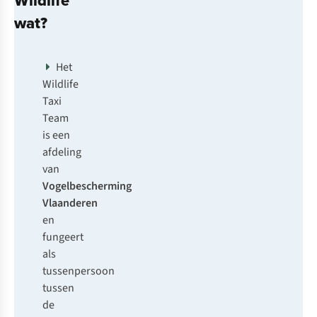
Wildlife
wat?
Het
Wildlife
Taxi
Team
is een
afdeling
van
Vogelbescherming
Vlaanderen
en
fungeert
als
tussenpersoon
tussen
de