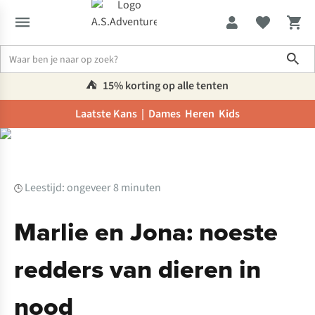
Sho
⛺️
15% korting op alle tenten
Laatste Kans |
Dames
Heren
Kids
Inspiratie & advies
Marlie en Jona: noeste redders van dieren in
Leestijd: ongeveer 8 minuten
🕒
Marlie en Jona: noeste
redders van dieren in
nood