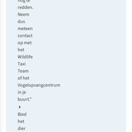
nog te
redden.
Neem
dus
meteen
contact
op met
het
Wildlife
Taxi
Team
of het
Vogelopvangcentrum
in je
buurt.”
Bied
het
dier