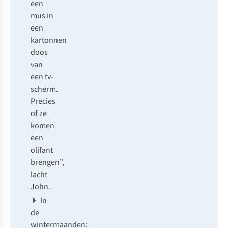
een
mus in
een
kartonnen
doos
van
een tv-
scherm.
Precies
of ze
komen
een
olifant
brengen”,
lacht
John.
In
de
wintermaanden: