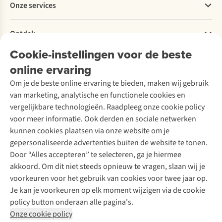
Onze services
Levering
Explore More
Retourneren
Verantwoord ondernemen
Verhuur / Skiverhuur
Bestelling herroepen
Ontdek
Over Ayacucho
Tweedehands
Onderhoud en herstellingen
Onze winkels
Cookie-instellingen voor de beste
Ski-onderhoud
A.S.Magazine
Garantie
Over A.S.Adventure
Wasservice
online ervaring
Podcast
Contact
Toegankelijkheidsverklaring
Schoenonderhoud
Explore Academy
Om je de beste online ervaring te bieden, maken wij gebruik
Schoenherstelling
Explore Camp
van marketing, analytische en functionele cookies en
Meld je aan voor de nieuwsbrief
Kledingherstelling
Gear Check
vergelijkbare technologieën. Raadpleeg onze cookie policy
Retouches
Inspiratie & advies
voor meer informatie. Ook derden en sociale netwerken
Voor bedrijven
Follow us
kunnen cookies plaatsen via onze website om je
gepersonaliseerde advertenties buiten de website te tonen.
Door “Alles accepteren” te selecteren, ga je hiermee
akkoord. Om dit niet steeds opnieuw te vragen, slaan wij je
voorkeuren voor het gebruik van cookies voor twee jaar op.
Je kan je voorkeuren op elk moment wijzigen via de cookie
Disclaimer
Privacy Policy
Algemene voorwaarden
policy button onderaan alle pagina's.
Cookie Policy
Onze cookie policy