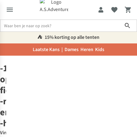
Sho
⛺️
15% korting op alle tenten
Laatste Kans |
Dames
Heren
Kids
Promoties
Fietsen
-15%
op
fietstassen,
‑rugzakken
en
‑helmen
Vind