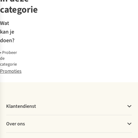
categorie
Wat
kan je
doen?
•
Probeer
de
categorie
Promoties
Klantendienst
Veelgestelde vragen
Over ons
Bestellen
Betalen
Werken bij A.S.Adventure