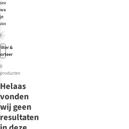
snel
wat
je
zoekt:
Fietshelmen
Fietstassen
Fietsrugzakken
Filter &
sorteer
0
producten
Helaas
vonden
wij geen
resultaten
in deze