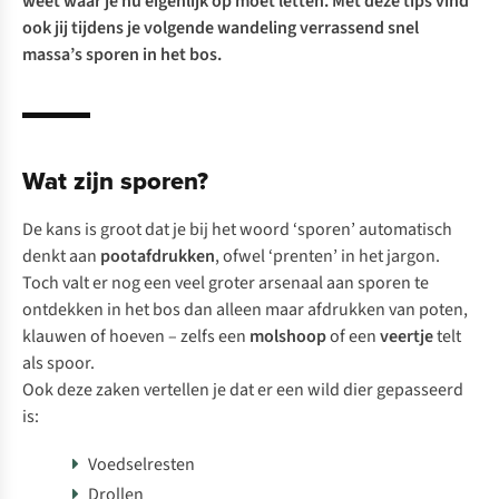
weet waar je nu eigenlijk op moet letten. Met deze tips vind
ook jij tijdens je volgende wandeling verrassend snel
massa’s sporen in het bos.
Wat zijn sporen?
De kans is groot dat je bij het woord ‘sporen’ automatisch
denkt aan
pootafdrukken
, ofwel ‘prenten’ in het jargon.
Toch valt er nog een veel groter arsenaal aan sporen te
ontdekken in het bos dan alleen maar afdrukken van poten,
klauwen of hoeven – zelfs een
molshoop
of een
veertje
telt
als spoor.
Ook deze zaken vertellen je dat er een wild dier gepasseerd
is:
Voedselresten
Drollen