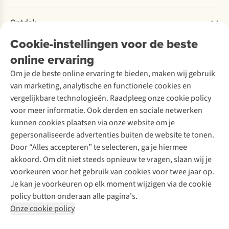
Retourneren
Verantwoord ondernemen
Verhuur / Skiverhuur
Bestelling herroepen
Ontdek
Over Ayacucho
Tweedehands
Onderhoud en herstellingen
Onze winkels
Cookie-instellingen voor de beste
Ski-onderhoud
A.S.Magazine
Garantie
Over A.S.Adventure
Wasservice
online ervaring
Podcast
Contact
Toegankelijkheidsverklaring
Schoenonderhoud
Explore Academy
Om je de beste online ervaring te bieden, maken wij gebruik
Schoenherstelling
Explore Camp
van marketing, analytische en functionele cookies en
Meld je aan voor de nieuwsbrief
Kledingherstelling
Gear Check
vergelijkbare technologieën. Raadpleeg onze cookie policy
Retouches
Inspiratie & advies
voor meer informatie. Ook derden en sociale netwerken
Voor bedrijven
Follow us
kunnen cookies plaatsen via onze website om je
gepersonaliseerde advertenties buiten de website te tonen.
Door “Alles accepteren” te selecteren, ga je hiermee
akkoord. Om dit niet steeds opnieuw te vragen, slaan wij je
voorkeuren voor het gebruik van cookies voor twee jaar op.
Je kan je voorkeuren op elk moment wijzigen via de cookie
Disclaimer
Privacy Policy
Algemene voorwaarden
policy button onderaan alle pagina's.
Cookie Policy
Onze cookie policy
Retail Concepts NV,
Smallandlaan 9,
B-2660 Hoboken