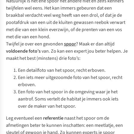
Natuurlijk is het ene spoor het andere niet en zelfs kenners
twijfelen wel eens. Het kan immers gebeuren dat een
braakbal verdacht veel weg heeft van een drol, of dat je de
pootafdruk van een uit de kluiten gewassen reebok verwart
met die van een klein everzwijn, of de prenten van een vos
met die van een hond.
Twijfel je over een gevonden
spoor
? Maak er dan altijd
voldoende foto’s
van. Zo kan een expert jou beter helpen. Je
maakt het best (minstens) drie foto’s:
Een detailfoto van het spoor, recht erboven.
Een iets meer uitgezoomde foto van het spoor, recht
erboven.
Een foto van het spoor in de omgeving waar je het
aantrof. Soms vertelt de habitat je immers ook iets
over de maker van het spoor.
Leg eventueel een
referentie
naast het spoor om de
afmetingen beter te kunnen inschatten: een meetlatje, een
sleutel of gewoon je hand. Zo kunnen experts je spoor