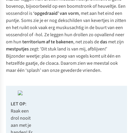
bovenop, bijvoorbeeld op een boomstronk of heuveltje. Een
vossendrol is
‘opgedraaid’ van vorm
, met aan het eind een
puntje. Soms zie je er nog dekschilden van kevertjes in zitten
en het ruikt ook vaak erg muskusachtig in de buurt van een
vossendrol of -hol. Ze leggen hun drollen zo opvallend neer
om hun
territorium af te bakenen
, net zoals de
das
met zijn
mestputjes
zegt: ‘Dit stuk land is van mij, afblijven!’
Bijzonder weetje: plas en poep van vogels komt uit één en
hetzelfde gaatje, de cloaca. Daarom zien we meestal ook
maar één ‘splash’ van onze gevederde vrienden.
LET OP
:
Raak een
drol nooit
aan met je
handen! Er