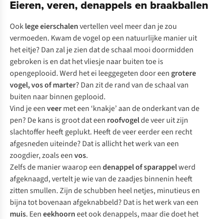
Eieren, veren, denappels en braakballen
Ook
lege eierschalen
vertellen veel meer dan je zou
vermoeden. Kwam de vogel op een natuurlijke manier uit
het eitje? Dan zal je zien dat de schaal mooi doormidden
gebroken is en dat het vliesje naar buiten toe is
opengeplooid. Werd het ei leeggegeten door een
grotere
vogel, vos of marter
? Dan zit de rand van de schaal van
buiten naar binnen geplooid.
Vind je een
veer
met een ‘knakje’ aan de onderkant van de
pen? De kans is groot dat een
roofvogel
de veer uit zijn
slachtoffer heeft geplukt. Heeft de veer eerder een recht
afgesneden uiteinde? Dat is allicht het werk van een
zoogdier, zoals een
vos
.
Zelfs de manier waarop een
denappel of sparappel
werd
afgeknaagd, vertelt je wie van de zaadjes binnenin heeft
zitten smullen. Zijn de schubben heel netjes, minutieus en
bijna tot bovenaan afgeknabbeld? Dat is het werk van een
muis
. Een
eekhoorn
eet ook denappels, maar die doet het