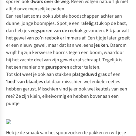
sporen ook
dwars over de weg
. Reeën volgen natuurlijk niet
altijd onze menselijke paden.
Een ree laat soms ook subtiele boodschappen achter aan
dunne, jonge boompjes. Spot je een
rafelig stuk
op de bast,
dan heb je
veegsporen van de reebok
gevonden. Elk jaar valt
het gewei van zo’n reebok er immers af. Een tijdje later groeit
er een nieuw gewei, maar dat kan wel eens
jeuken
. Daarom
wrijft hij zijn kersverse hoorns tegen een boom, waardoor
hij het zachte deel van zijn gewei eraf schraapt. Tegelijk is
het een manier om
geursporen
achter te laten.
Tot slot weet je ook aan stukken
platgeduwd gras
of een
‘bed’ van blaadjes
dat daar misschien wel enkele reetjes
hebben gerust. Misschien vind je er ook wel keutels van een
ree? Ze zijn klein, eikelvormig en hebben bovenaan een
puntje.
Heb je de smaak van het spoorzoeken te pakken en wil je je