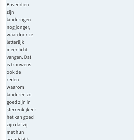
Bovendien
zijn
kinderogen
nog jonger,
waardoor ze
letterlijk
meer licht
vangen. Dat
is trouwens
ook de
reden
waarom
kinderen zo
goed zijn in
sterrenkijken:
het kan goed
zijn dat zij
met hun
arendsblik