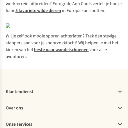
werkterrein uitbreiden? Fotografe Ann Cools vertelt je hoe je
haar
5 favoriete wilde dieren
in Europa kan spotten.
Wil je zelf ook mooie sporen achterlaten? Trek dan stevige
stappers aan voor je spoorzoektocht! Wij helpen je met het
kiezen van het
beste paar wandelschoenen
voor al je
avonturen.
Klantendienst
Veelgestelde vragen
Over ons
Bestellen
Betalen
Werken bij A.S.Adventure
Onze services
Levering
Explore More