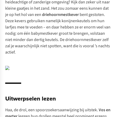
heideachtige of zanderige omgeving? Kijk dan zeker uit naar
kleine gaatjes in het zand. Het zou zomaar eens kunnen dat
je op het hol van een
driehoornmestkever
bent gestoten.
Deze kevers gebruiken namelijk konijnenkeutels om hun
larfjes mee te voeden – en daar hebben ze er enorm veel van
nodig: om één babymestkever groot te brengen, volstaan
niet minder dan dertig keutels. De driehoornmestkever zelf
zal je waarschijnlijk niet spotten, want die is vooral ’s nachts
actief.
Uitwerpselen lezen
Haa, de drol, een spoorzoekersaanwijzing bij uitstek.
Vos en
marter
leggen hun drollen meestal heel prominent ergens