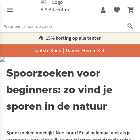
Sho
⛺️
15% korting op alle tenten
Laatste Kans |
Dames
Heren
Kids
Inspiratie & advies
Spoorzoeken voor beginners: zo vind je spore
Spoorzoeken voor
beginners: zo vind je
sporen in de natuur
Spoorzoeken moeilijk? Nee, hoor! En al helemaal niet als je