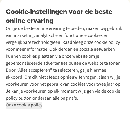
Over Ayacucho
Tweedehands
Onderhoud en herstellingen
Onze winkels
Cookie-instellingen voor de beste
Ski-onderhoud
A.S.Magazine
Garantie
Over A.S.Adventure
Wasservice
online ervaring
Podcast
Contact
Toegankelijkheidsverklaring
Schoenonderhoud
Explore Academy
Om je de beste online ervaring te bieden, maken wij gebruik
Schoenherstelling
Explore Camp
van marketing, analytische en functionele cookies en
Meld je aan voor de nieuwsbrief
Kledingherstelling
Gear Check
vergelijkbare technologieën. Raadpleeg onze cookie policy
Retouches
Inspiratie & advies
voor meer informatie. Ook derden en sociale netwerken
Voor bedrijven
Follow us
kunnen cookies plaatsen via onze website om je
gepersonaliseerde advertenties buiten de website te tonen.
Door “Alles accepteren” te selecteren, ga je hiermee
akkoord. Om dit niet steeds opnieuw te vragen, slaan wij je
voorkeuren voor het gebruik van cookies voor twee jaar op.
Je kan je voorkeuren op elk moment wijzigen via de cookie
Disclaimer
Privacy Policy
Algemene voorwaarden
policy button onderaan alle pagina's.
Cookie Policy
Onze cookie policy
Retail Concepts NV,
Smallandlaan 9,
B-2660 Hoboken
team@asadventure.com
+32 (0)3 828 30 15
BTW BE 0416.762.280