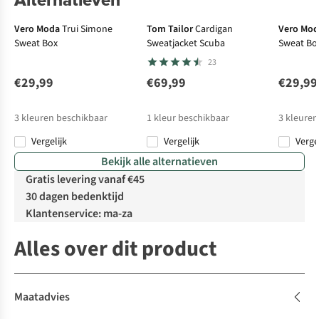
Vero Moda
Trui Simone
Tom Tailor
Cardigan
Vero Mo
Sweat Box
Sweatjacket Scuba
Sweat Bo
23
€29,99
€69,99
€29,99
3
kleuren beschikbaar
1
kleur beschikbaar
3
kleuren
Vergelijk
Vergelijk
Verge
Bekijk alle alternatieven
Gratis levering vanaf €45
30 dagen bedenktijd
Klantenservice: ma-za
Alles over dit product
Maatadvies