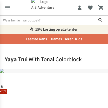
Sho
⛺️
15% korting op alle tenten
Laatste Kans |
Dames
Heren
Kids
Home
Yaya
Trui With Tonal Colorblock
-75%