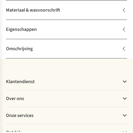
Materiaal & wasvoorschrift
Eigenschappen
Omschrijving
Klantendienst
Veelgestelde vragen
Over ons
Bestellen
Betalen
Werken bij A.S.Adventure
Onze services
Levering
Explore More
Retourneren
Verantwoord ondernemen
Verhuur / Skiverhuur
Bestelling herroepen
Ontdek