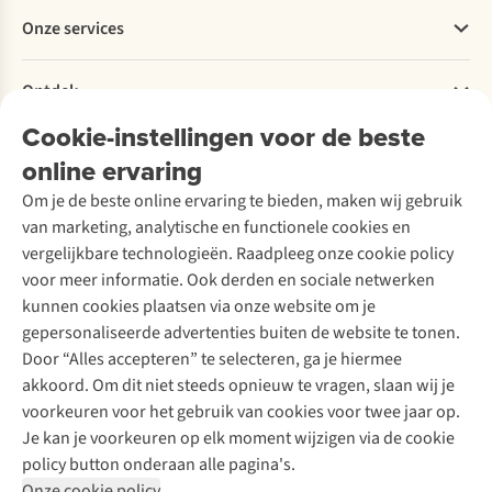
Betalen
Werken bij A.S.Adventure
Onze services
Levering
Explore More
Retourneren
Verantwoord ondernemen
Verhuur / Skiverhuur
Bestelling herroepen
Ontdek
Over Ayacucho
Tweedehands
Onderhoud en herstellingen
Onze winkels
Cookie-instellingen voor de beste
Ski-onderhoud
A.S.Magazine
Garantie
Over A.S.Adventure
Wasservice
online ervaring
Podcast
Contact
Toegankelijkheidsverklaring
Schoenonderhoud
Explore Academy
Om je de beste online ervaring te bieden, maken wij gebruik
Schoenherstelling
Explore Camp
van marketing, analytische en functionele cookies en
Meld je aan voor de nieuwsbrief
Kledingherstelling
Gear Check
vergelijkbare technologieën. Raadpleeg onze cookie policy
Retouches
Inspiratie & advies
voor meer informatie. Ook derden en sociale netwerken
Voor bedrijven
Follow us
kunnen cookies plaatsen via onze website om je
gepersonaliseerde advertenties buiten de website te tonen.
Door “Alles accepteren” te selecteren, ga je hiermee
akkoord. Om dit niet steeds opnieuw te vragen, slaan wij je
voorkeuren voor het gebruik van cookies voor twee jaar op.
Je kan je voorkeuren op elk moment wijzigen via de cookie
Disclaimer
Privacy Policy
Algemene voorwaarden
policy button onderaan alle pagina's.
Cookie Policy
Onze cookie policy