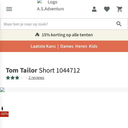
Sho
⛺️
15% korting op alle tenten
Laatste Kans |
Dames
Heren
Kids
Home
Tom Tailor
Short 1044712
2 reviews
-50%