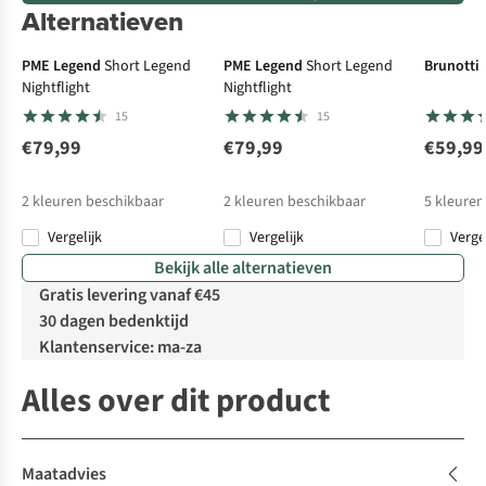
Alternatieven
PME Legend
Short Legend
PME Legend
Short Legend
Brunotti
Nightflight
Nightflight
15
15
€79,99
€79,99
€59,99
2
kleuren beschikbaar
2
kleuren beschikbaar
5
kleuren
Vergelijk
Vergelijk
Verge
Bekijk alle alternatieven
Gratis levering vanaf €45
30 dagen bedenktijd
Klantenservice: ma-za
Alles over dit product
Maatadvies