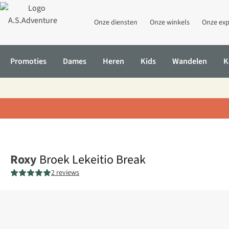
Onze diensten
Onze winkels
Onze exp
Promoties
Dames
Heren
Kids
Wandelen
K
Home
Broek Lekeitio Break
Roxy
Broek Lekeitio Break
2 reviews