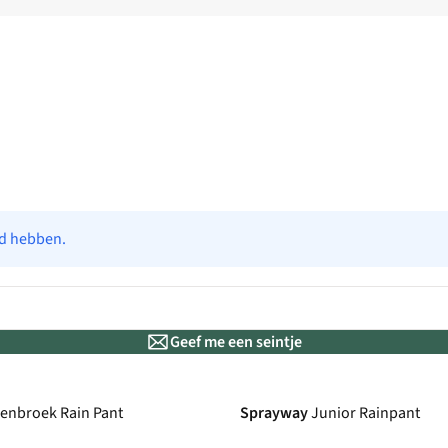
ad hebben.
Geef me een seintje
enbroek Rain Pant
Sprayway
Junior Rainpant