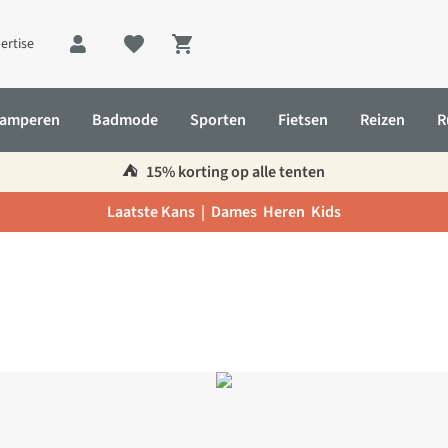
ertise
Shopping cart
amperen
Badmode
Sporten
Fietsen
Reizen
R
⛺️
15% korting op alle tenten
Laatste Kans |
Dames
Heren
Kids