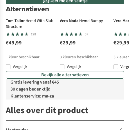
Geef me een seintje
Alternatieven
Tom Tailor
Hemd With Slub
Vero Moda
Hemd Bumpy
Vero Mo
Structure
128
57
€49,99
€29,99
€29,99
1
kleur beschikbaar
3
kleuren beschikbaar
3
kleuren
Vergelijk
Vergelijk
Verge
Bekijk alle alternatieven
Gratis levering vanaf €45
30 dagen bedenktijd
Klantenservice: ma-za
Alles over dit product