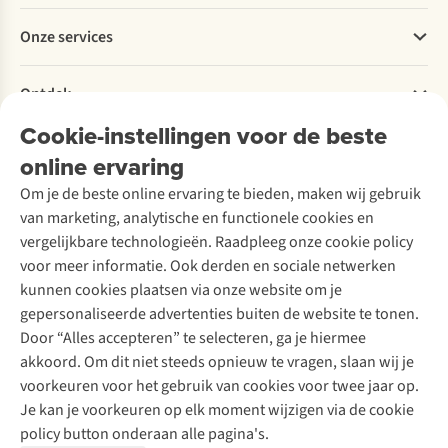
Betalen
Werken bij A.S.Adventure
Onze services
Levering
Explore More
Retourneren
Verantwoord ondernemen
Verhuur / Skiverhuur
Bestelling herroepen
Ontdek
Over Ayacucho
Tweedehands
Onderhoud en herstellingen
Onze winkels
Cookie-instellingen voor de beste
Ski-onderhoud
A.S.Magazine
Garantie
Over A.S.Adventure
Wasservice
online ervaring
Podcast
Contact
Toegankelijkheidsverklaring
Schoenonderhoud
Explore Academy
Om je de beste online ervaring te bieden, maken wij gebruik
Schoenherstelling
Explore Camp
van marketing, analytische en functionele cookies en
Meld je aan voor de nieuwsbrief
Kledingherstelling
Gear Check
vergelijkbare technologieën. Raadpleeg onze cookie policy
Retouches
Inspiratie & advies
voor meer informatie. Ook derden en sociale netwerken
Voor bedrijven
Follow us
kunnen cookies plaatsen via onze website om je
gepersonaliseerde advertenties buiten de website te tonen.
Door “Alles accepteren” te selecteren, ga je hiermee
akkoord. Om dit niet steeds opnieuw te vragen, slaan wij je
voorkeuren voor het gebruik van cookies voor twee jaar op.
Je kan je voorkeuren op elk moment wijzigen via de cookie
Disclaimer
Privacy Policy
Algemene voorwaarden
policy button onderaan alle pagina's.