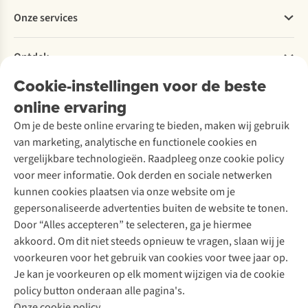
Betalen
Werken bij A.S.Adventure
Onze services
Levering
Explore More
Retourneren
Verantwoord ondernemen
Verhuur / Skiverhuur
Bestelling herroepen
Ontdek
Over Ayacucho
Tweedehands
Onderhoud en herstellingen
Onze winkels
Cookie-instellingen voor de beste
Ski-onderhoud
A.S.Magazine
Garantie
Over A.S.Adventure
Wasservice
online ervaring
Podcast
Contact
Toegankelijkheidsverklaring
Schoenonderhoud
Explore Academy
Om je de beste online ervaring te bieden, maken wij gebruik
Schoenherstelling
Explore Camp
van marketing, analytische en functionele cookies en
Meld je aan voor de nieuwsbrief
Kledingherstelling
Gear Check
vergelijkbare technologieën. Raadpleeg onze cookie policy
Retouches
Inspiratie & advies
voor meer informatie. Ook derden en sociale netwerken
Voor bedrijven
Follow us
kunnen cookies plaatsen via onze website om je
gepersonaliseerde advertenties buiten de website te tonen.
Door “Alles accepteren” te selecteren, ga je hiermee
akkoord. Om dit niet steeds opnieuw te vragen, slaan wij je
voorkeuren voor het gebruik van cookies voor twee jaar op.
Je kan je voorkeuren op elk moment wijzigen via de cookie
Disclaimer
Privacy Policy
Algemene voorwaarden
policy button onderaan alle pagina's.
Cookie Policy
Onze cookie policy