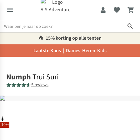
Sho
⛺️
15% korting op alle tenten
Laatste Kans |
Dames
Heren
Kids
Home
Numph
Trui Suri
5 reviews
-10%