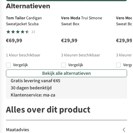
Alternatieven
Tom Tailor
Cardigan
Vero Moda
Trui Simone
Vero Mo
Sweatjacket Scuba
Sweat Box
Sweat Bo
23
€69,99
€29,99
€29,99
1
kleur beschikbaar
3
kleuren beschikbaar
3
kleuren
Vergelijk
Vergelijk
Verge
Bekijk alle alternatieven
Gratis levering vanaf €45
30 dagen bedenktijd
Klantenservice: ma-za
Alles over dit product
Maatadvies