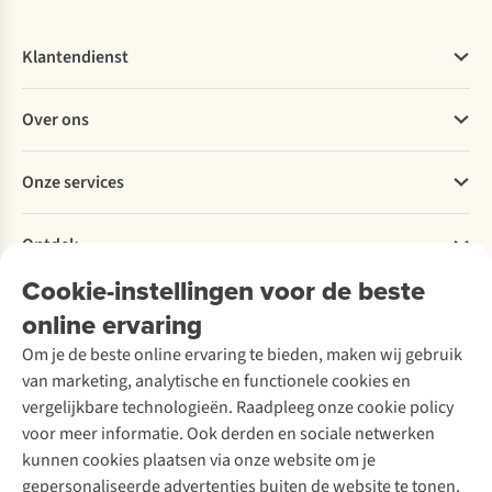
Klantendienst
Veelgestelde vragen
Over ons
Bestellen
Betalen
Werken bij A.S.Adventure
Onze services
Levering
Explore More
Retourneren
Verantwoord ondernemen
Verhuur / Skiverhuur
Bestelling herroepen
Ontdek
Over Ayacucho
Tweedehands
Onderhoud en herstellingen
Onze winkels
Cookie-instellingen voor de beste
Ski-onderhoud
A.S.Magazine
Garantie
Over A.S.Adventure
Wasservice
online ervaring
Podcast
Contact
Toegankelijkheidsverklaring
Schoenonderhoud
Explore Academy
Om je de beste online ervaring te bieden, maken wij gebruik
Schoenherstelling
Explore Camp
van marketing, analytische en functionele cookies en
Meld je aan voor de nieuwsbrief
Kledingherstelling
Gear Check
vergelijkbare technologieën. Raadpleeg onze cookie policy
Retouches
Inspiratie & advies
voor meer informatie. Ook derden en sociale netwerken
Voor bedrijven
Follow us
kunnen cookies plaatsen via onze website om je
gepersonaliseerde advertenties buiten de website te tonen.