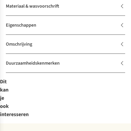
Materiaal & wasvoorschrift
Eigenschappen
Omschrijving
Duurzaamheidskenmerken
Dit
kan
je
ook
interesseren