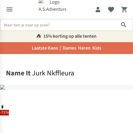
Sho
⛺️
15% korting op alle tenten
Laatste Kans |
Dames
Heren
Kids
Home
Name It
Jurk Nkffleura
-71%