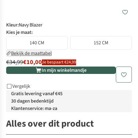
Kleur
:
Navy Blazer
Kies je maat:
140 CM
152 CM
Bekijk de maattabel
€34,99
€10,00
Je bespaart €24,99
In mijn winkelmandje
Vergelijk
Gratis levering vanaf €45
30 dagen bedenktijd
Klantenservice: ma-za
Alles over dit product