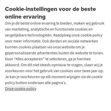
Tweedehands
Onderhoud en herstellingen
Onze winkels
Cookie-instellingen voor de beste
Ski-onderhoud
A.S.Magazine
Garantie
Over A.S.Adventure
Wasservice
online ervaring
Podcast
Contact
Toegankelijkheidsverklaring
Schoenonderhoud
Explore Academy
Om je de beste online ervaring te bieden, maken wij gebruik
Schoenherstelling
Explore Camp
van marketing, analytische en functionele cookies en
Meld je aan voor de nieuwsbrief
Kledingherstelling
Gear Check
vergelijkbare technologieën. Raadpleeg onze cookie policy
Retouches
Inspiratie & advies
voor meer informatie. Ook derden en sociale netwerken
Voor bedrijven
Follow us
kunnen cookies plaatsen via onze website om je
gepersonaliseerde advertenties buiten de website te tonen.
Door “Alles accepteren” te selecteren, ga je hiermee
akkoord. Om dit niet steeds opnieuw te vragen, slaan wij je
voorkeuren voor het gebruik van cookies voor twee jaar op.
Je kan je voorkeuren op elk moment wijzigen via de cookie
Disclaimer
Privacy Policy
Algemene voorwaarden
policy button onderaan alle pagina's.
Cookie Policy
Onze cookie policy
Retail Concepts NV,
Smallandlaan 9,
B-2660 Hoboken
team@asadventure.com
+32 (0)3 828 30 15
BTW BE 0416.762.280