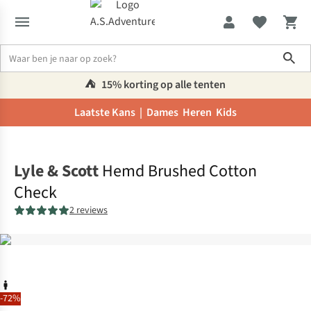
Sho
⛺️
15% korting op alle tenten
Laatste Kans |
Dames
Heren
Kids
Home
Lyle & Scott
Hemd Brushed Cotton
Check
2 reviews
-72%