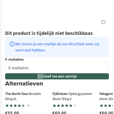
Dit product is tijdelijk niet beschikbaar.
We sturen je een mailtje als we dit artikel weer op 
voorraad hebben.
E-mailadres
Geef me een seintje
Alternatieven
De keuze van A.S.
The North Face
Borealis
Fjällräven
Opbergsysteem
Patagoni
Sling 6L
Skule Sling 6
Atom Slin
35
9
€55,00
€60,00
€60,00