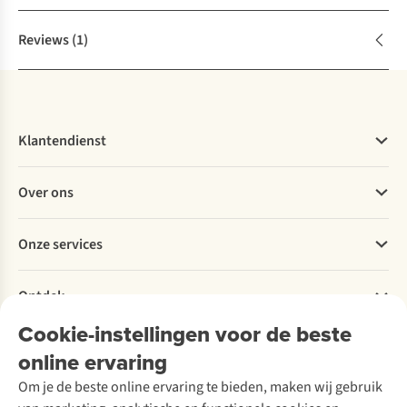
Reviews
(1)
Klantendienst
Veelgestelde vragen
Over ons
Bestellen
Betalen
Werken bij A.S.Adventure
Onze services
Levering
Explore More
Retourneren
Verantwoord ondernemen
Verhuur / Skiverhuur
Bestelling herroepen
Ontdek
Over Ayacucho
Tweedehands
Onderhoud en herstellingen
Onze winkels
Cookie-instellingen voor de beste
Ski-onderhoud
A.S.Magazine
Garantie
Over A.S.Adventure
Wasservice
online ervaring
Podcast
Contact
Toegankelijkheidsverklaring
Schoenonderhoud
Explore Academy
Om je de beste online ervaring te bieden, maken wij gebruik
Schoenherstelling
Explore Camp