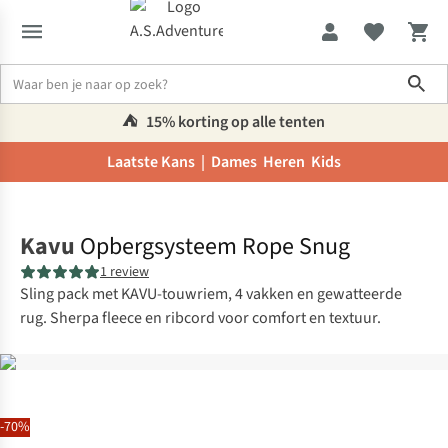
Sho
⛺️
15% korting op alle tenten
Laatste Kans |
Dames
Heren
Kids
Home
Kavu
Opbergsysteem Rope Snug
1 review
Sling pack met KAVU-touwriem, 4 vakken en gewatteerde
rug. Sherpa fleece en ribcord voor comfort en textuur.
-70%