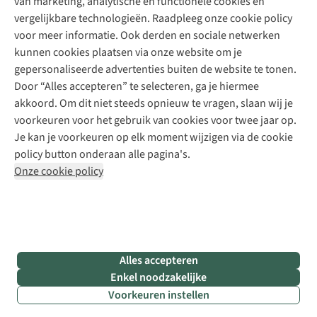
van marketing, analytische en functionele cookies en
Meld je aan voor de nieuwsbrief
Kledingherstelling
Gear Check
vergelijkbare technologieën. Raadpleeg onze cookie policy
Retouches
Inspiratie & advies
voor meer informatie. Ook derden en sociale netwerken
Voor bedrijven
Follow us
kunnen cookies plaatsen via onze website om je
gepersonaliseerde advertenties buiten de website te tonen.
Door “Alles accepteren” te selecteren, ga je hiermee
akkoord. Om dit niet steeds opnieuw te vragen, slaan wij je
voorkeuren voor het gebruik van cookies voor twee jaar op.
Je kan je voorkeuren op elk moment wijzigen via de cookie
Disclaimer
Privacy Policy
Algemene voorwaarden
policy button onderaan alle pagina's.
Cookie Policy
Onze cookie policy
Retail Concepts NV,
Smallandlaan 9,
B-2660 Hoboken
team@asadventure.com
+32 (0)3 828 30 15
BTW BE 0416.762.280
Alles accepteren
Enkel noodzakelijke
Voorkeuren instellen