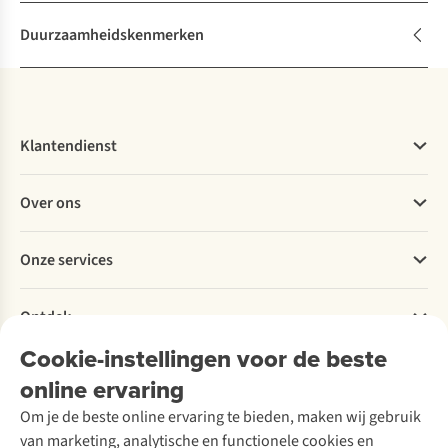
Duurzaamheidskenmerken
Klantendienst
Veelgestelde vragen
Over ons
Bestellen
Betalen
Werken bij A.S.Adventure
Onze services
Levering
Explore More
Retourneren
Verantwoord ondernemen
Verhuur / Skiverhuur
Bestelling herroepen
Ontdek
Over Ayacucho
Tweedehands
Onderhoud en herstellingen
Onze winkels
Cookie-instellingen voor de beste
Ski-onderhoud
A.S.Magazine
Garantie
Over A.S.Adventure
Wasservice
online ervaring
Podcast
Contact
Toegankelijkheidsverklaring
Schoenonderhoud
Explore Academy
Om je de beste online ervaring te bieden, maken wij gebruik
Schoenherstelling
Explore Camp
van marketing, analytische en functionele cookies en