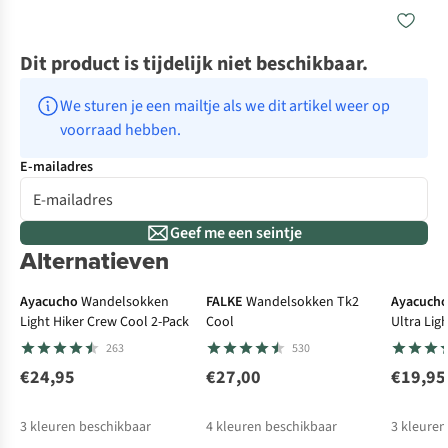
Dit product is tijdelijk niet beschikbaar.
We sturen je een mailtje als we dit artikel weer op 
voorraad hebben.
E-mailadres
Geef me een seintje
Alternatieven
Expert review
Ayacucho
Wandelsokken
FALKE
Wandelsokken Tk2
Ayacuch
Light Hiker Crew Cool 2-Pack
Cool
Ultra Lig
263
530
€24,95
€27,00
€19,95
3
kleuren beschikbaar
4
kleuren beschikbaar
3
kleuren