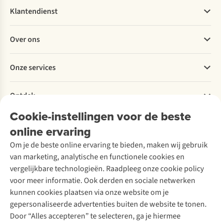
Klantendienst
Veelgestelde vragen
Over ons
Bestellen
Betalen
Werken bij A.S.Adventure
Onze services
Levering
Explore More
Retourneren
Verantwoord ondernemen
Verhuur / Skiverhuur
Bestelling herroepen
Ontdek
Over Ayacucho
Tweedehands
Onderhoud en herstellingen
Onze winkels
Cookie-instellingen voor de beste
Ski-onderhoud
A.S.Magazine
Garantie
Over A.S.Adventure
Wasservice
online ervaring
Podcast
Contact
Toegankelijkheidsverklaring
Schoenonderhoud
Explore Academy
Om je de beste online ervaring te bieden, maken wij gebruik
Schoenherstelling
Explore Camp
van marketing, analytische en functionele cookies en
Meld je aan voor de nieuwsbrief
Kledingherstelling
Gear Check
vergelijkbare technologieën. Raadpleeg onze cookie policy
Retouches
Inspiratie & advies
voor meer informatie. Ook derden en sociale netwerken
Voor bedrijven
Follow us
kunnen cookies plaatsen via onze website om je
gepersonaliseerde advertenties buiten de website te tonen.
Door “Alles accepteren” te selecteren, ga je hiermee