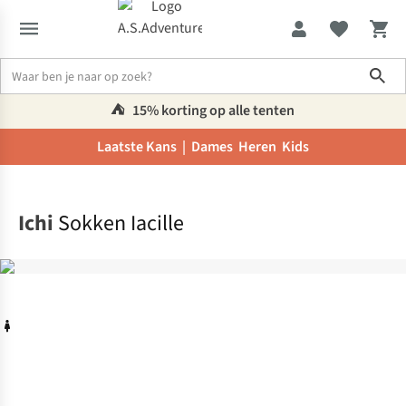
Sho
⛺️
15% korting op alle tenten
Laatste Kans |
Dames
Heren
Kids
Home
Ichi
Sokken Iacille