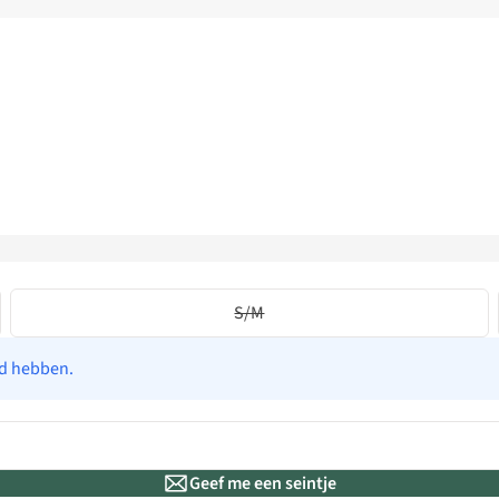
S/M
ad hebben.
Geef me een seintje