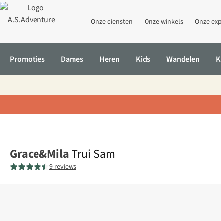
Onze diensten
Onze winkels
Onze exp
Promoties
Dames
Heren
Kids
Wandelen
K
Home
Trui Sam
Grace&Mila
Trui Sam
9 reviews