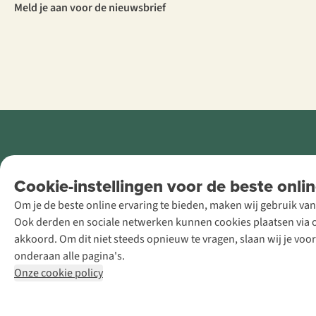
Meld je aan voor de nieuwsbrief
Retail Concepts
Cookie-instellingen voor de beste onlin
NV,
Om je de beste online ervaring te bieden, maken wij gebruik van
Smallandlaan
Ook derden en sociale netwerken kunnen cookies plaatsen via on
9, B-2660
akkoord. Om dit niet steeds opnieuw te vragen, slaan wij je voo
Hoboken
onderaan alle pagina's.
+32 (0)3 828
Onze cookie policy
30 15
team@asadventure.com
BTW BE