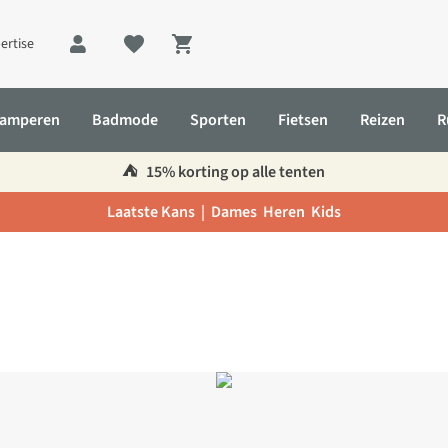
ertise
Shopping cart
amperen
Badmode
Sporten
Fietsen
Reizen
R
⛺️
15% korting op alle tenten
Laatste Kans |
Dames
Heren
Kids