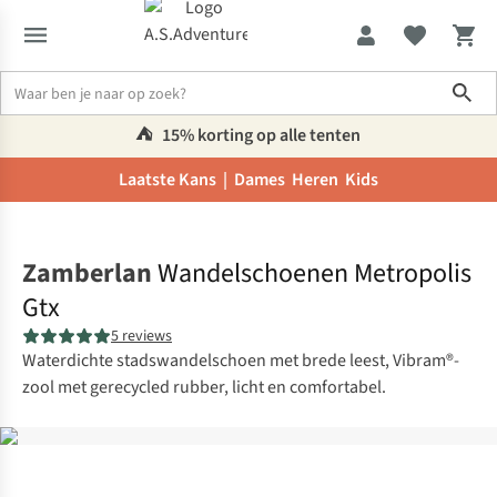
Sho
⛺️
15% korting op alle tenten
Laatste Kans |
Dames
Heren
Kids
Home
Zamberlan
Wandelschoenen Metropolis
Gtx
5 reviews
Waterdichte stadswandelschoen met brede leest, Vibram®-
zool met gerecycled rubber, licht en comfortabel.