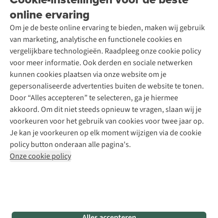
Garantie
Over A.S.Adventure
Wasservice
online ervaring
Podcast
Contact
Toegankelijkheidsverklaring
Schoenonderhoud
Explore Academy
Om je de beste online ervaring te bieden, maken wij gebruik
Schoenherstelling
Explore Camp
van marketing, analytische en functionele cookies en
Meld je aan voor de nieuwsbrief
Kledingherstelling
Gear Check
vergelijkbare technologieën. Raadpleeg onze cookie policy
Retouches
Inspiratie & advies
voor meer informatie. Ook derden en sociale netwerken
Voor bedrijven
Follow us
kunnen cookies plaatsen via onze website om je
gepersonaliseerde advertenties buiten de website te tonen.
Door “Alles accepteren” te selecteren, ga je hiermee
akkoord. Om dit niet steeds opnieuw te vragen, slaan wij je
voorkeuren voor het gebruik van cookies voor twee jaar op.
Je kan je voorkeuren op elk moment wijzigen via de cookie
Disclaimer
Privacy Policy
Algemene voorwaarden
policy button onderaan alle pagina's.
Cookie Policy
Onze cookie policy
Retail Concepts NV,
Smallandlaan 9,
B-2660 Hoboken
team@asadventure.com
+32 (0)3 828 30 15
BTW BE 0416.762.280
Alles accepteren