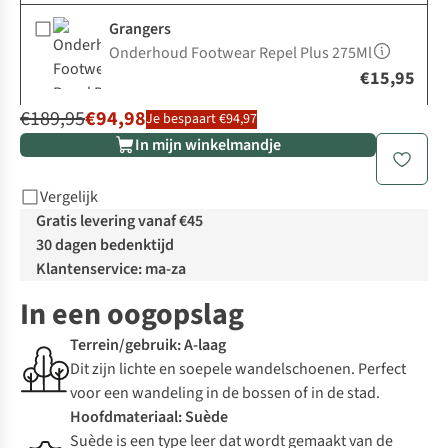
Grangers
Onderhoud Footwear Repel Plus 275Ml
€15,95
€189,95
€94,98
Je bespaart €94,97
In mijn winkelmandje
Vergelijk
Gratis levering vanaf €45
30 dagen bedenktijd
Klantenservice: ma-za
In een oogopslag
Terrein/gebruik: A-laag
Dit zijn lichte en soepele wandelschoenen. Perfect
voor een wandeling in de bossen of in de stad.
Hoofdmateriaal: Suède
Suède is een type leer dat wordt gemaakt van de