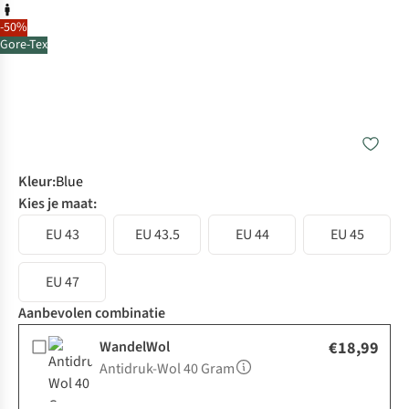
-50%
Gore-Tex
Kleur
:
Blue
Kies je maat:
EU 43
EU 43.5
EU 44
EU 45
EU 47
Aanbevolen combinatie
WandelWol
€18,99
Antidruk-Wol 40 Gram