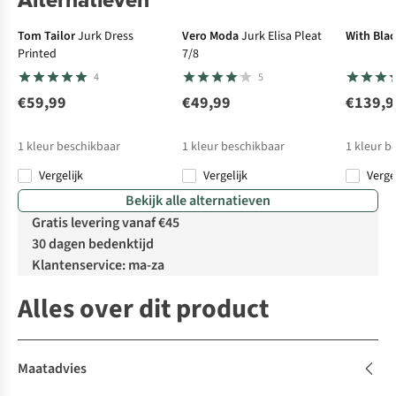
Tom Tailor
Jurk Dress
Vero Moda
Jurk Elisa Pleat
With Blac
Printed
7/8
4
5
€59,99
€49,99
€139,9
1
kleur beschikbaar
1
kleur beschikbaar
1
kleur b
Vergelijk
Vergelijk
Verge
Bekijk alle alternatieven
Gratis levering vanaf €45
30 dagen bedenktijd
Klantenservice: ma-za
Alles over dit product
Maatadvies