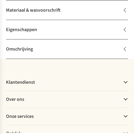
Materiaal & wasvoorschrift
Eigenschappen
Omschrijving
Klantendienst
Veelgestelde vragen
Over ons
Bestellen
Betalen
Werken bij A.S.Adventure
Onze services
Levering
Explore More
Retourneren
Verantwoord ondernemen
Verhuur / Skiverhuur
Bestelling herroepen
Ontdek