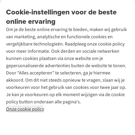
Over Ayacucho
Tweedehands
Onderhoud en herstellingen
Onze winkels
Cookie-instellingen voor de beste
Ski-onderhoud
A.S.Magazine
Garantie
Over A.S.Adventure
Wasservice
online ervaring
Podcast
Contact
Toegankelijkheidsverklaring
Schoenonderhoud
Explore Academy
Om je de beste online ervaring te bieden, maken wij gebruik
Schoenherstelling
Explore Camp
van marketing, analytische en functionele cookies en
Meld je aan voor de nieuwsbrief
Kledingherstelling
Gear Check
vergelijkbare technologieën. Raadpleeg onze cookie policy
Retouches
Inspiratie & advies
voor meer informatie. Ook derden en sociale netwerken
Voor bedrijven
Follow us
kunnen cookies plaatsen via onze website om je
gepersonaliseerde advertenties buiten de website te tonen.
Door “Alles accepteren” te selecteren, ga je hiermee
akkoord. Om dit niet steeds opnieuw te vragen, slaan wij je
voorkeuren voor het gebruik van cookies voor twee jaar op.
Je kan je voorkeuren op elk moment wijzigen via de cookie
Disclaimer
Privacy Policy
Algemene voorwaarden
policy button onderaan alle pagina's.
Cookie Policy
Onze cookie policy
Retail Concepts NV,
Smallandlaan 9,
B-2660 Hoboken
team@asadventure.com
+32 (0)3 828 30 15
BTW BE 0416.762.280