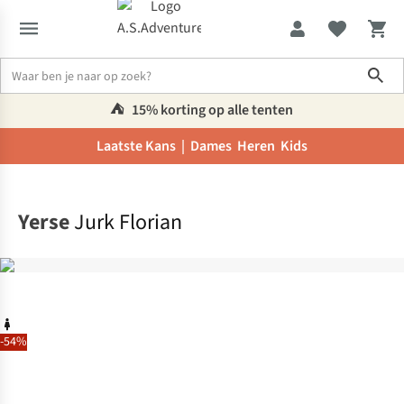
Sho
⛺️
15% korting op alle tenten
Laatste Kans |
Dames
Heren
Kids
Home
Yerse
Jurk Florian
-54%