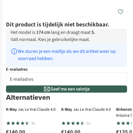
Dit product is tijdelijk niet beschikbaar.
Het model is
174 cm
lang en draagt maat
S
.
Valt normaal. Kies je gebruikelijke maat.
We sturen je een mailtje als we dit artikel weer op 
voorraad hebben.
E-mailadres
Geef me een seintje
Alternatieven
N
K-Way
Jas Le Vrai Claude 4.0
K-Way
Jas Le Vrai Claude 4.0
Birkenst
Arizona S
Nubuck L
52
52
€140,00
€140,00
€135,0