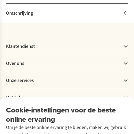
Omschrijving
Klantendienst
Veelgestelde vragen
Over ons
Bestellen
Betalen
Werken bij A.S.Adventure
Onze services
Levering
Explore More
Retourneren
Verantwoord ondernemen
Verhuur / Skiverhuur
Bestelling herroepen
Ontdek
Over Ayacucho
Tweedehands
Onderhoud en herstellingen
Onze winkels
Cookie-instellingen voor de beste
Ski-onderhoud
A.S.Magazine
Garantie
Over A.S.Adventure
Wasservice
online ervaring
Podcast
Contact
Toegankelijkheidsverklaring
Schoenonderhoud
Explore Academy
Om je de beste online ervaring te bieden, maken wij gebruik
Schoenherstelling
Explore Camp