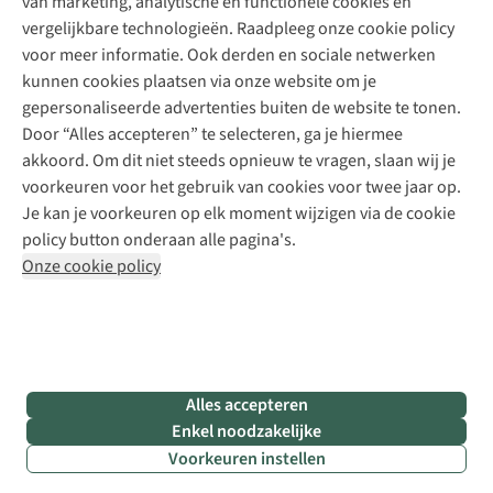
van marketing, analytische en functionele cookies en
Meld je aan voor de nieuwsbrief
Kledingherstelling
Gear Check
vergelijkbare technologieën. Raadpleeg onze cookie policy
Retouches
Inspiratie & advies
voor meer informatie. Ook derden en sociale netwerken
Voor bedrijven
Follow us
kunnen cookies plaatsen via onze website om je
gepersonaliseerde advertenties buiten de website te tonen.
Door “Alles accepteren” te selecteren, ga je hiermee
akkoord. Om dit niet steeds opnieuw te vragen, slaan wij je
voorkeuren voor het gebruik van cookies voor twee jaar op.
Je kan je voorkeuren op elk moment wijzigen via de cookie
Disclaimer
Privacy Policy
Algemene voorwaarden
policy button onderaan alle pagina's.
Cookie Policy
Onze cookie policy
Retail Concepts NV,
Smallandlaan 9,
B-2660 Hoboken
team@asadventure.com
+32 (0)3 828 30 15
BTW BE 0416.762.280
Alles accepteren
Enkel noodzakelijke
Voorkeuren instellen