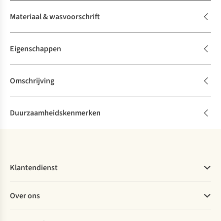
Materiaal & wasvoorschrift
Eigenschappen
Omschrijving
Duurzaamheidskenmerken
Klantendienst
Veelgestelde vragen
Over ons
Bestellen
Betalen
Werken bij A.S.Adventure