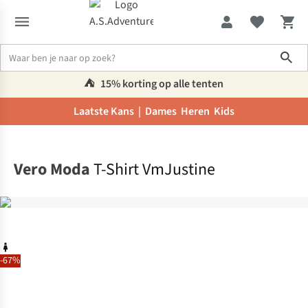
Sho
⛺️
15% korting op alle tenten
Laatste Kans |
Dames
Heren
Kids
Home
Vero Moda
T-Shirt VmJustine
-67%