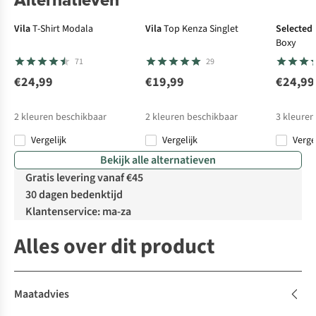
Vila
T-Shirt Modala
Vila
Top Kenza Singlet
Selected
Boxy
71
29
€24,99
€19,99
€24,99
2
kleuren beschikbaar
2
kleuren beschikbaar
3
kleuren
Vergelijk
Vergelijk
Verge
Bekijk alle alternatieven
Gratis levering vanaf €45
30 dagen bedenktijd
Klantenservice: ma-za
Alles over dit product
Maatadvies