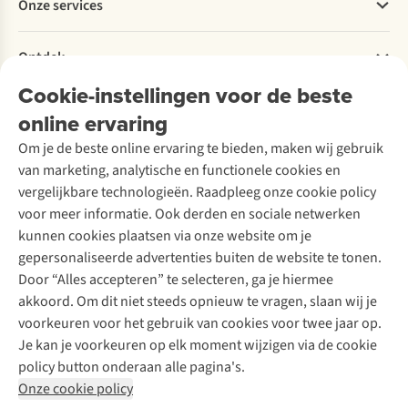
Onze services
Levering
Explore More
Retourneren
Verantwoord ondernemen
Verhuur / Skiverhuur
Bestelling herroepen
Ontdek
Over Ayacucho
Tweedehands
Onderhoud en herstellingen
Onze winkels
Cookie-instellingen voor de beste
Ski-onderhoud
A.S.Magazine
Garantie
Over A.S.Adventure
Wasservice
online ervaring
Podcast
Contact
Toegankelijkheidsverklaring
Schoenonderhoud
Explore Academy
Om je de beste online ervaring te bieden, maken wij gebruik
Schoenherstelling
Explore Camp
van marketing, analytische en functionele cookies en
Meld je aan voor de nieuwsbrief
Kledingherstelling
Gear Check
vergelijkbare technologieën. Raadpleeg onze cookie policy
Retouches
Inspiratie & advies
voor meer informatie. Ook derden en sociale netwerken
Voor bedrijven
Follow us
kunnen cookies plaatsen via onze website om je
gepersonaliseerde advertenties buiten de website te tonen.
Door “Alles accepteren” te selecteren, ga je hiermee
akkoord. Om dit niet steeds opnieuw te vragen, slaan wij je
voorkeuren voor het gebruik van cookies voor twee jaar op.
Je kan je voorkeuren op elk moment wijzigen via de cookie
Disclaimer
Privacy Policy
Algemene voorwaarden
policy button onderaan alle pagina's.
Cookie Policy
Onze cookie policy