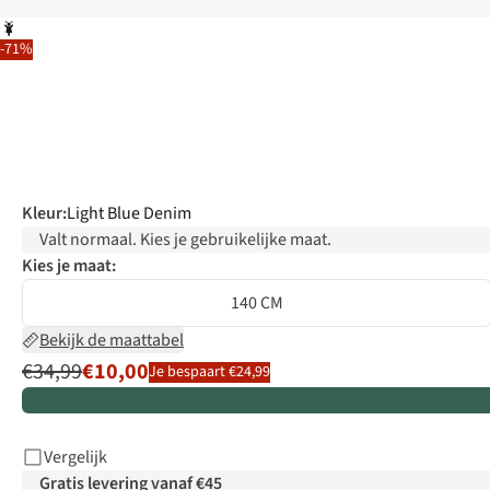
-71%
Kleur
:
Light Blue Denim
Valt normaal. Kies je gebruikelijke maat.
Kies je maat:
140 CM
Bekijk de maattabel
€34,99
€10,00
Je bespaart €24,99
Vergelijk
Gratis levering vanaf €45