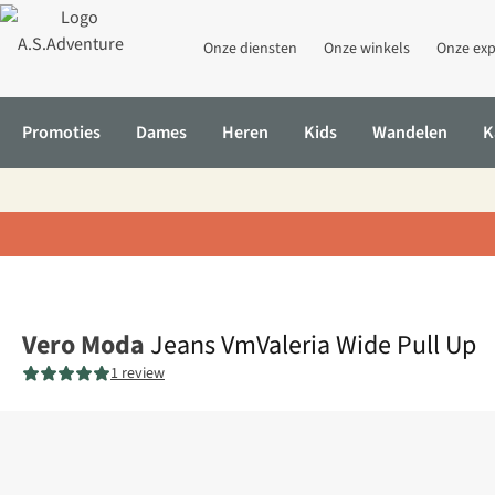
Onze diensten
Onze winkels
Onze exp
Promoties
Dames
Heren
Kids
Wandelen
K
Home
Jeans VmValeria Wide Pull Up
Vero Moda
Jeans VmValeria Wide Pull Up
1 review