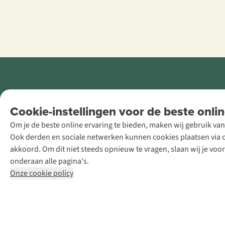
Retail Concepts
Cookie-instellingen voor de beste onlin
NV,
Om je de beste online ervaring te bieden, maken wij gebruik van
Smallandlaan
Ook derden en sociale netwerken kunnen cookies plaatsen via on
9, B-2660
akkoord. Om dit niet steeds opnieuw te vragen, slaan wij je voo
Hoboken
onderaan alle pagina's.
+32 (0)3 828
Onze cookie policy
30 15
team@asadventure.com
BTW BE
0416.762.280