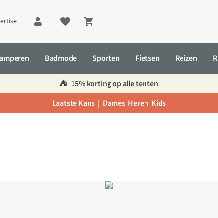
ertise
Shopping cart
amperen
Badmode
Sporten
Fietsen
Reizen
R
⛺️
15% korting op alle tenten
Laatste Kans |
Dames
Heren
Kids