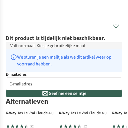
Dit product is tijdelijk niet beschikbaar.
Valt normaal. Kies je gebruikelijke maat.
We sturen je een mailtje als we dit artikel weer op 
voorraad hebben.
E-mailadres
Geef me een seintje
Alternatieven
K-Way
Jas Le Vrai Claude 4.0
K-Way
Jas Le Vrai Claude 4.0
K-Way
Ja
52
52