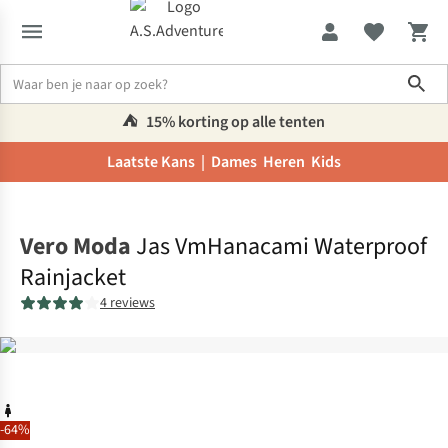
Sho
⛺️
15% korting op alle tenten
Laatste Kans |
Dames
Heren
Kids
Home
Vero Moda
Jas VmHanacami Waterproof
Rainjacket
4 reviews
-64%