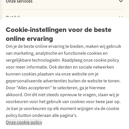
Onze services
Levering
Explore More
Retourneren
Verantwoord ondernemen
Verhuur / Skiverhuur
Bestelling herroepen
Ontdek
Over Ayacucho
Tweedehands
Onderhoud en herstellingen
Onze winkels
Cookie-instellingen voor de beste
Ski-onderhoud
A.S.Magazine
Garantie
Over A.S.Adventure
Wasservice
online ervaring
Podcast
Contact
Toegankelijkheidsverklaring
Schoenonderhoud
Explore Academy
Om je de beste online ervaring te bieden, maken wij gebruik
Schoenherstelling
Explore Camp
van marketing, analytische en functionele cookies en
Meld je aan voor de nieuwsbrief
Kledingherstelling
Gear Check
vergelijkbare technologieën. Raadpleeg onze cookie policy
Retouches
Inspiratie & advies
voor meer informatie. Ook derden en sociale netwerken
Voor bedrijven
Follow us
kunnen cookies plaatsen via onze website om je
gepersonaliseerde advertenties buiten de website te tonen.
Door “Alles accepteren” te selecteren, ga je hiermee
akkoord. Om dit niet steeds opnieuw te vragen, slaan wij je
voorkeuren voor het gebruik van cookies voor twee jaar op.
Je kan je voorkeuren op elk moment wijzigen via de cookie
Disclaimer
Privacy Policy
Algemene voorwaarden
policy button onderaan alle pagina's.
Cookie Policy
Onze cookie policy