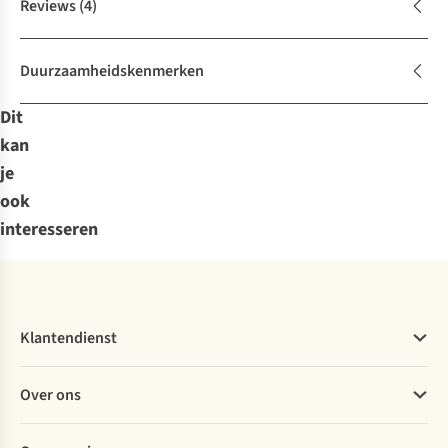
Reviews
(4)
Duurzaamheidskenmerken
Dit
kan
je
ook
interesseren
Klantendienst
Veelgestelde vragen
Over ons
Bestellen
Betalen
Werken bij A.S.Adventure