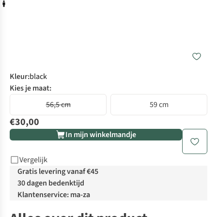
Kleur
:
black
Kies je maat:
56,5 cm
59 cm
€30,00
In mijn winkelmandje
Vergelijk
Gratis levering vanaf €45
30 dagen bedenktijd
Klantenservice: ma-za