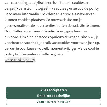
Explore Camp
van marketing, analytische en functionele cookies en
Meld je aan voor de nieuwsbrief
Kledingherstelling
Gear Check
vergelijkbare technologieën. Raadpleeg onze cookie policy
Retouches
Inspiratie & advies
voor meer informatie. Ook derden en sociale netwerken
Voor bedrijven
Follow us
kunnen cookies plaatsen via onze website om je
gepersonaliseerde advertenties buiten de website te tonen.
Door “Alles accepteren” te selecteren, ga je hiermee
akkoord. Om dit niet steeds opnieuw te vragen, slaan wij je
voorkeuren voor het gebruik van cookies voor twee jaar op.
Je kan je voorkeuren op elk moment wijzigen via de cookie
Disclaimer
Privacy Policy
Algemene voorwaarden
policy button onderaan alle pagina's.
Cookie Policy
Onze cookie policy
Retail Concepts NV,
Smallandlaan 9,
B-2660 Hoboken
team@asadventure.com
+32 (0)3 828 30 15
BTW BE 0416.762.280
Alles accepteren
Enkel noodzakelijke
Voorkeuren instellen