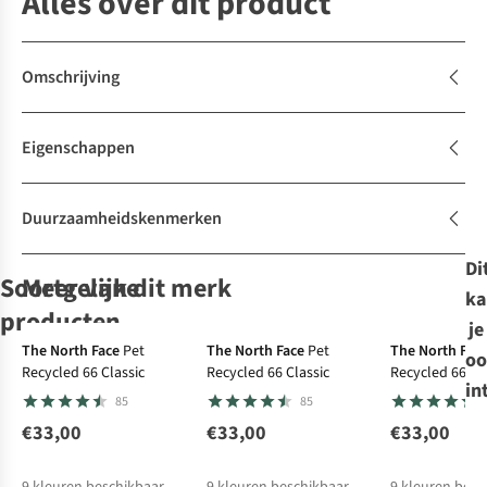
Alles over dit product
Omschrijving
Eigenschappen
Duurzaamheidskenmerken
Di
Soortgelijke
Meer van dit merk
ka
producten
je
The North Face
Pet
The North Face
Pet
The North Fac
oo
Recycled 66 Classic
Recycled 66 Classic
Recycled 66 Cl
Patagonia
The North Face
Patagonia
Patagonia
Pet P-
Pet P-
Pet P-
in
85
85
6 Logo Trucker
Pet Norm Hat
6 Logo Trucker
6 Logo Trucker
Hat
Hat
Hat
€33,00
€33,00
€33,00
36
28
36
36
€40,00
€32,00
€40,00
€40,00