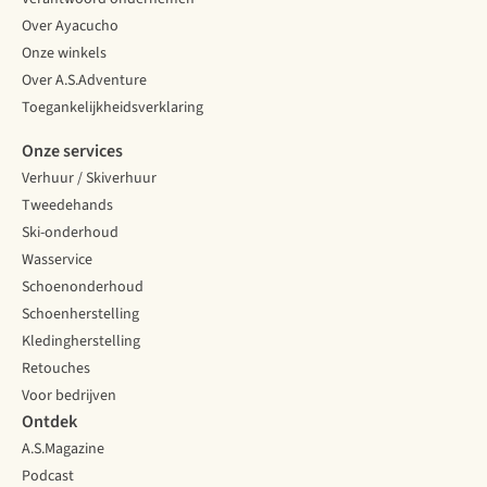
Over Ayacucho
Onze winkels
Over A.S.Adventure
Toegankelijkheidsverklaring
Onze services
Verhuur / Skiverhuur
Tweedehands
Ski-onderhoud
Wasservice
Schoenonderhoud
Schoenherstelling
Kledingherstelling
Retouches
Voor bedrijven
Ontdek
A.S.Magazine
Podcast