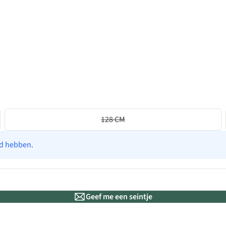
128 CM
ad hebben.
Geef me een seintje