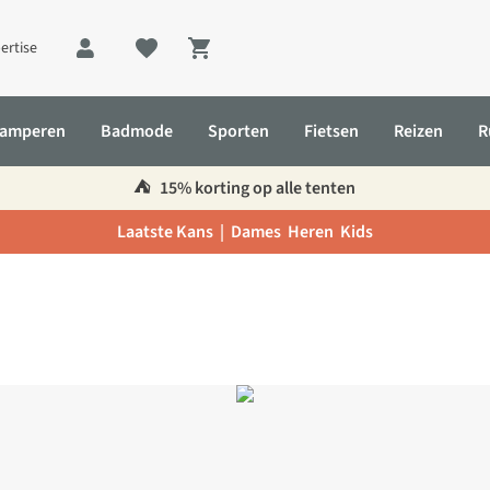
ertise
Shopping cart
amperen
Badmode
Sporten
Fietsen
Reizen
R
⛺️
15% korting op alle tenten
Laatste Kans |
Dames
Heren
Kids