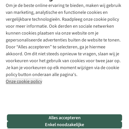
Schoenonderhoud
Explore Academy
Om je de beste online ervaring te bieden, maken wij gebruik
Schoenherstelling
Explore Camp
van marketing, analytische en functionele cookies en
Meld je aan voor de nieuwsbrief
Kledingherstelling
Gear Check
vergelijkbare technologieën. Raadpleeg onze cookie policy
Retouches
Inspiratie & advies
voor meer informatie. Ook derden en sociale netwerken
Voor bedrijven
Follow us
kunnen cookies plaatsen via onze website om je
gepersonaliseerde advertenties buiten de website te tonen.
Door “Alles accepteren” te selecteren, ga je hiermee
akkoord. Om dit niet steeds opnieuw te vragen, slaan wij je
voorkeuren voor het gebruik van cookies voor twee jaar op.
Je kan je voorkeuren op elk moment wijzigen via de cookie
Disclaimer
Privacy Policy
Algemene voorwaarden
policy button onderaan alle pagina's.
Cookie Policy
Onze cookie policy
Retail Concepts NV,
Smallandlaan 9,
B-2660 Hoboken
team@asadventure.com
+32 (0)3 828 30 15
BTW BE 0416.762.280
Alles accepteren
Enkel noodzakelijke