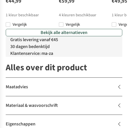
€44,99
€59,99
€49,95
1
kleur beschikbaar
4
kleuren beschikbaar
1
kleur b
Vergelijk
Vergelijk
Verge
Bekijk alle alternatieven
Gratis levering vanaf €45
30 dagen bedenktijd
Klantenservice: ma-za
Alles over dit product
Maatadvies
Materiaal & wasvoorschrift
Eigenschappen