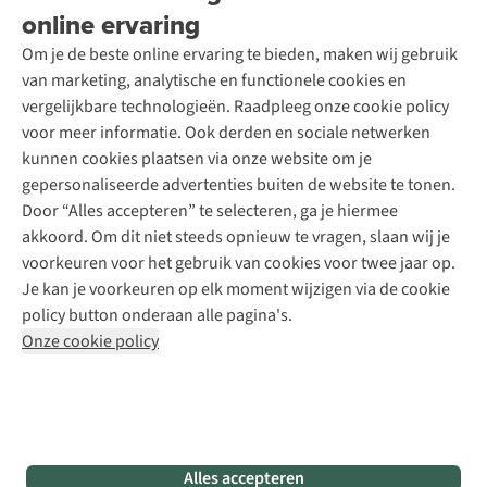
Over A.S.Adventure
Wasservice
online ervaring
Podcast
Contact
Toegankelijkheidsverklaring
Schoenonderhoud
Explore Academy
Om je de beste online ervaring te bieden, maken wij gebruik
Schoenherstelling
Explore Camp
van marketing, analytische en functionele cookies en
Meld je aan voor de nieuwsbrief
Kledingherstelling
Gear Check
vergelijkbare technologieën. Raadpleeg onze cookie policy
Retouches
Inspiratie & advies
voor meer informatie. Ook derden en sociale netwerken
Voor bedrijven
Follow us
kunnen cookies plaatsen via onze website om je
gepersonaliseerde advertenties buiten de website te tonen.
Door “Alles accepteren” te selecteren, ga je hiermee
akkoord. Om dit niet steeds opnieuw te vragen, slaan wij je
voorkeuren voor het gebruik van cookies voor twee jaar op.
Je kan je voorkeuren op elk moment wijzigen via de cookie
Disclaimer
Privacy Policy
Algemene voorwaarden
policy button onderaan alle pagina's.
Cookie Policy
Onze cookie policy
Retail Concepts NV,
Smallandlaan 9,
B-2660 Hoboken
team@asadventure.com
+32 (0)3 828 30 15
BTW BE 0416.762.280
Alles accepteren