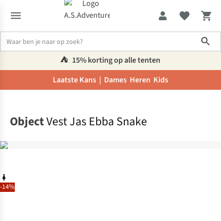
Sho
⛺️
15% korting op alle tenten
Laatste Kans |
Dames
Heren
Kids
Home
Object
Vest Jas Ebba Snake
-14%