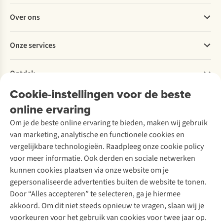
Veelgestelde vragen
Over ons
Bestellen
Betalen
Werken bij A.S.Adventure
Onze services
Levering
Explore More
Retourneren
Verantwoord ondernemen
Verhuur / Skiverhuur
Bestelling herroepen
Ontdek
Over Ayacucho
Tweedehands
Onderhoud en herstellingen
Onze winkels
Cookie-instellingen voor de beste
Ski-onderhoud
A.S.Magazine
Garantie
Over A.S.Adventure
Wasservice
online ervaring
Podcast
Contact
Toegankelijkheidsverklaring
Schoenonderhoud
Explore Academy
Om je de beste online ervaring te bieden, maken wij gebruik
Schoenherstelling
Explore Camp
van marketing, analytische en functionele cookies en
Meld je aan voor de nieuwsbrief
Kledingherstelling
Gear Check
vergelijkbare technologieën. Raadpleeg onze cookie policy
Retouches
Inspiratie & advies
voor meer informatie. Ook derden en sociale netwerken
Voor bedrijven
Follow us
kunnen cookies plaatsen via onze website om je
gepersonaliseerde advertenties buiten de website te tonen.
Door “Alles accepteren” te selecteren, ga je hiermee
akkoord. Om dit niet steeds opnieuw te vragen, slaan wij je
voorkeuren voor het gebruik van cookies voor twee jaar op.