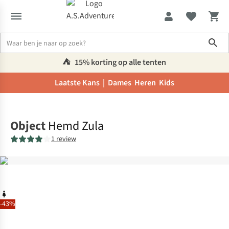
Sho
⛺️
15% korting op alle tenten
Laatste Kans |
Dames
Heren
Kids
Home
Object
Hemd Zula
1 review
-43%