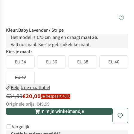
Kleur
:
Baby Lavender / Stripe
Het model is
175 cm
lang en draagt maat
36
.
Valt normaal. Kies je gebruikelijke maat.
Kies je maat:
EU 34
EU 36
EU 38
EU 40
EU 42
Bekijk de maattabel
€34,99
€20,00
Je bespaart 43%
Originele prijs: €49,99
In mijn winkelmandje
Vergelijk