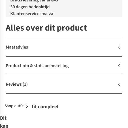
Gratis levering vanaf €45
30 dagen bedenktijd
Klantenservice: ma-za
Alles over dit product
Maatadvies
Productinfo & stofsamenstelling
Reviews
(1)
Shop outfit
Maak je outfit compleet
Dit
kan