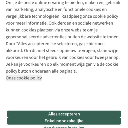
Explore Academy
Om je de beste online ervaring te bieden, maken wij gebruik
Schoenherstelling
Explore Camp
van marketing, analytische en functionele cookies en
Meld je aan voor de nieuwsbrief
Kledingherstelling
Gear Check
vergelijkbare technologieën. Raadpleeg onze cookie policy
Retouches
Inspiratie & advies
voor meer informatie. Ook derden en sociale netwerken
Voor bedrijven
Follow us
kunnen cookies plaatsen via onze website om je
gepersonaliseerde advertenties buiten de website te tonen.
Door “Alles accepteren” te selecteren, ga je hiermee
akkoord. Om dit niet steeds opnieuw te vragen, slaan wij je
voorkeuren voor het gebruik van cookies voor twee jaar op.
Je kan je voorkeuren op elk moment wijzigen via de cookie
Disclaimer
Privacy Policy
Algemene voorwaarden
policy button onderaan alle pagina's.
Cookie Policy
Onze cookie policy
Retail Concepts NV,
Smallandlaan 9,
B-2660 Hoboken
team@asadventure.com
+32 (0)3 828 30 15
BTW BE 0416.762.280
Alles accepteren
Enkel noodzakelijke