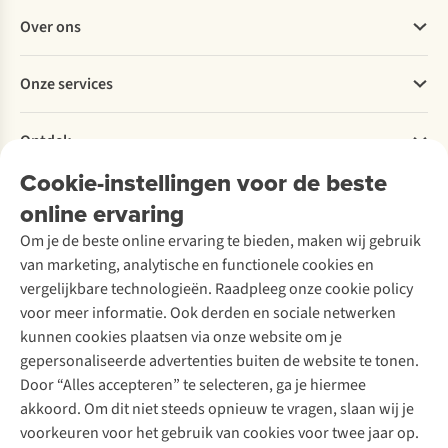
Veelgestelde vragen
Over ons
Bestellen
Betalen
Werken bij A.S.Adventure
Onze services
Levering
Explore More
Retourneren
Verantwoord ondernemen
Verhuur / Skiverhuur
Bestelling herroepen
Ontdek
Over Ayacucho
Tweedehands
Onderhoud en herstellingen
Onze winkels
Cookie-instellingen voor de beste
Ski-onderhoud
A.S.Magazine
Garantie
Over A.S.Adventure
Wasservice
online ervaring
Podcast
Contact
Toegankelijkheidsverklaring
Schoenonderhoud
Explore Academy
Om je de beste online ervaring te bieden, maken wij gebruik
Schoenherstelling
Explore Camp
van marketing, analytische en functionele cookies en
Meld je aan voor de nieuwsbrief
Kledingherstelling
Gear Check
vergelijkbare technologieën. Raadpleeg onze cookie policy
Retouches
Inspiratie & advies
voor meer informatie. Ook derden en sociale netwerken
Voor bedrijven
Follow us
kunnen cookies plaatsen via onze website om je
gepersonaliseerde advertenties buiten de website te tonen.
Door “Alles accepteren” te selecteren, ga je hiermee
akkoord. Om dit niet steeds opnieuw te vragen, slaan wij je
voorkeuren voor het gebruik van cookies voor twee jaar op.