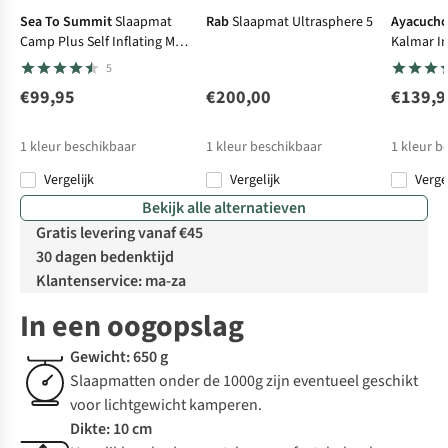
Sea To Summit
Slaapmat
Rab
Slaapmat Ultrasphere 5
Ayacuch
Camp Plus Self Inflating Mat
Kalmar I
- Regular
5
€99,95
€200,00
€139,9
1
kleur beschikbaar
1
kleur beschikbaar
1
kleur b
Vergelijk
Vergelijk
Verge
Bekijk alle alternatieven
Gratis levering vanaf €45
30 dagen bedenktijd
Klantenservice: ma-za
In een oogopslag
Gewicht: 650 g
Slaapmatten onder de 1000g zijn eventueel geschikt
voor lichtgewicht kamperen.
Dikte: 10 cm