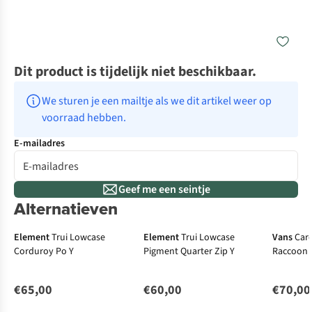
Dit product is tijdelijk niet beschikbaar.
We sturen je een mailtje als we dit artikel weer op 
voorraad hebben.
E-mailadres
Geef me een seintje
Alternatieven
Element
Trui Lowcase
Element
Trui Lowcase
Vans
Car
Corduroy Po Y
Pigment Quarter Zip Y
Raccoon F
€65,00
€60,00
€70,00