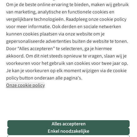
Explore Academy
Om je de beste online ervaring te bieden, maken wij gebruik
Schoenherstelling
Explore Camp
van marketing, analytische en functionele cookies en
Meld je aan voor de nieuwsbrief
Kledingherstelling
Gear Check
vergelijkbare technologieën. Raadpleeg onze cookie policy
Retouches
Inspiratie & advies
voor meer informatie. Ook derden en sociale netwerken
Voor bedrijven
Follow us
kunnen cookies plaatsen via onze website om je
gepersonaliseerde advertenties buiten de website te tonen.
Door “Alles accepteren” te selecteren, ga je hiermee
akkoord. Om dit niet steeds opnieuw te vragen, slaan wij je
voorkeuren voor het gebruik van cookies voor twee jaar op.
Je kan je voorkeuren op elk moment wijzigen via de cookie
Disclaimer
Privacy Policy
Algemene voorwaarden
policy button onderaan alle pagina's.
Cookie Policy
Onze cookie policy
Retail Concepts NV,
Smallandlaan 9,
B-2660 Hoboken
team@asadventure.com
+32 (0)3 828 30 15
BTW BE 0416.762.280
Alles accepteren
Enkel noodzakelijke