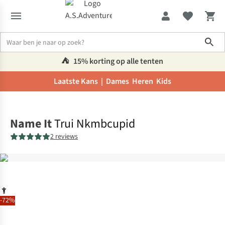
Sho
⛺️
15% korting op alle tenten
Laatste Kans |
Dames
Heren
Kids
Home
Name It
Trui Nkmbcupid
2 reviews
-72%