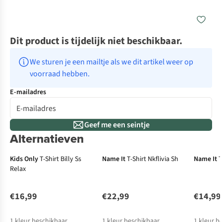
Dit product is tijdelijk niet beschikbaar.
We sturen je een mailtje als we dit artikel weer op 
voorraad hebben.
E-mailadres
Geef me een seintje
Alternatieven
Kids Only
T-Shirt Billy Ss
Name It
T-Shirt Nkflivia Sh
Name It
T
Relax
€16,99
€22,99
€14,99
1
kleur beschikbaar
1
kleur beschikbaar
1
kleur b