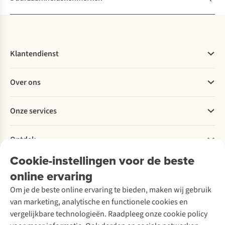
Klantendienst
Veelgestelde vragen
Over ons
Bestellen
Betalen
Werken bij A.S.Adventure
Onze services
Levering
Explore More
Retourneren
Verantwoord ondernemen
Verhuur / Skiverhuur
Bestelling herroepen
Ontdek
Over Ayacucho
Tweedehands
Onderhoud en herstellingen
Onze winkels
Cookie-instellingen voor de beste
Ski-onderhoud
A.S.Magazine
Garantie
Over A.S.Adventure
Wasservice
online ervaring
Podcast
Contact
Toegankelijkheidsverklaring
Schoenonderhoud
Explore Academy
Om je de beste online ervaring te bieden, maken wij gebruik
Schoenherstelling
Explore Camp
van marketing, analytische en functionele cookies en
Meld je aan voor de nieuwsbrief
Kledingherstelling
Gear Check
vergelijkbare technologieën. Raadpleeg onze cookie policy
Retouches
Inspiratie & advies