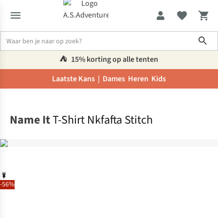
Sho
⛺️
15% korting op alle tenten
Laatste Kans |
Dames
Heren
Kids
Home
Name It
T-Shirt Nkfafta Stitch
-56%